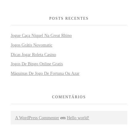
POSTS RECENTES
Jogue Caça Níquel Na Great Rhino
Jogos Grátis Novomatic
Dicas Jogar Roleta Casino
Jogos De Bingo Online Gratis
Máquinas De Jogo De Fortuna Ou Azar
COMENTÁRIOS
A WordPress Commenter
em
Hello world!