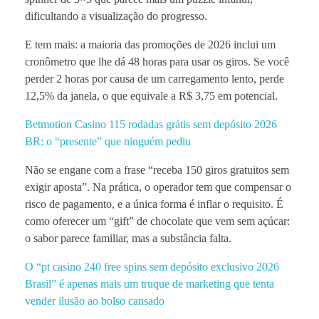
dificultando a visualização do progresso.
E tem mais: a maioria das promoções de 2026 inclui um
cronômetro que lhe dá 48 horas para usar os giros. Se você
perder 2 horas por causa de um carregamento lento, perde
12,5% da janela, o que equivale a R$ 3,75 em potencial.
Betmotion Casino 115 rodadas grátis sem depósito 2026
BR: o “presente” que ninguém pediu
Não se engane com a frase “receba 150 giros gratuitos sem
exigir aposta”. Na prática, o operador tem que compensar o
risco de pagamento, e a única forma é inflar o requisito. É
como oferecer um “gift” de chocolate que vem sem açúcar:
o sabor parece familiar, mas a substância falta.
O “pt casino 240 free spins sem depósito exclusivo 2026
Brasil” é apenas mais um truque de marketing que tenta
vender ilusão ao bolso cansado