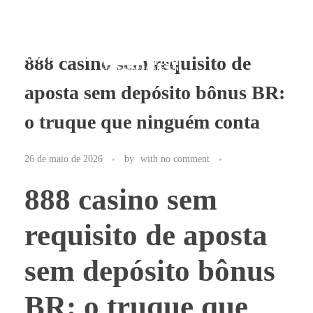
888 casino sem requisito de
aposta sem depósito bônus BR:
Mwove Education
A Maior Escola de Movimento do Brasil.
o truque que ninguém conta
26 de maio de 2026
by
with
no comment
888 casino sem
requisito de aposta
sem depósito bônus
BR: o truque que