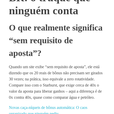
ninguém conta
O que realmente significa
“sem requisito de
aposta”?
Quando um site exibe “sem requisito de aposta”, ele está
dizendo que os 20 reais de bônus não precisam ser girados
30 vezes; na prática, isso equivale a zero rotatividade.
Compare isso com o Starburst, que exige cerca de 40x o
valor da aposta para liberar ganhos – aqui a diferença é de
0x contra 40x, quase como comparar água e petróleo.
Novas caça-níqueis de bônus automática: O caos
organizado que ninguém pediu