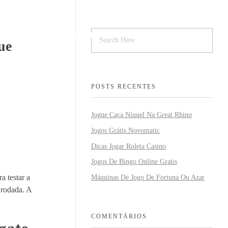
OS
VIDEOS
DEPOIMENTOS
APPS
CONTATO
ue
POSTS RECENTES
Jogue Caça Níquel Na Great Rhino
Jogos Grátis Novomatic
Dicas Jogar Roleta Casino
Jogos De Bingo Online Gratis
a testar a
Máquinas De Jogo De Fortuna Ou Azar
 rodada. A
COMENTÁRIOS