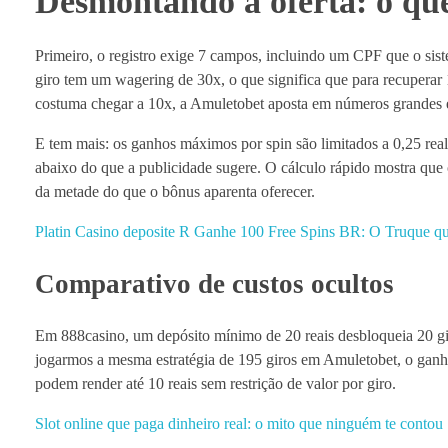
Desmontando a oferta: o que
Primeiro, o registro exige 7 campos, incluindo um CPF que o sis
giro tem um wagering de 30x, o que significa que para recuperar
costuma chegar a 10x, a Amuletobet aposta em números grandes 
E tem mais: os ganhos máximos por spin são limitados a 0,25 real.
abaixo do que a publicidade sugere. O cálculo rápido mostra que o
da metade do que o bônus aparenta oferecer.
Platin Casino deposite R Ganhe 100 Free Spins BR: O Truque 
Comparativo de custos ocultos
Em 888casino, um depósito mínimo de 20 reais desbloqueia 20 giro
jogarmos a mesma estratégia de 195 giros em Amuletobet, o ganho 
podem render até 10 reais sem restrição de valor por giro.
Slot online que paga dinheiro real: o mito que ninguém te contou