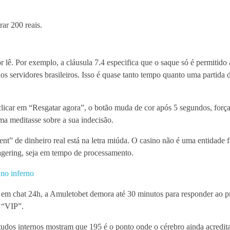
rar 200 reais.
ê. Por exemplo, a cláusula 7.4 especifica que o saque só é permitido 
os servidores brasileiros. Isso é quase tanto tempo quanto uma partida 
clicar em “Resgatar agora”, o botão muda de cor após 5 segundos, forç
rma meditasse sobre a sua indecisão.
ent” de dinheiro real está na letra miúda. O casino não é uma entidade f
agering, seja em tempo de processamento.
 no inferno
em chat 24h, a Amuletobet demora até 30 minutos para responder ao pri
m “VIP”.
tudos internos mostram que 195 é o ponto onde o cérebro ainda acredi