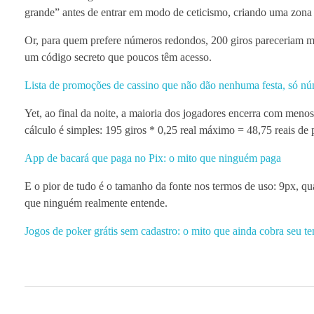
grande” antes de entrar em modo de ceticismo, criando uma zona d
Or, para quem prefere números redondos, 200 giros pareceriam m
um código secreto que poucos têm acesso.
Lista de promoções de cassino que não dão nenhuma festa, só n
Yet, ao final da noite, a maioria dos jogadores encerra com menos
cálculo é simples: 195 giros * 0,25 real máximo = 48,75 reais de 
App de bacará que paga no Pix: o mito que ninguém paga
E o pior de tudo é o tamanho da fonte nos termos de uso: 9px, qua
que ninguém realmente entende.
Jogos de poker grátis sem cadastro: o mito que ainda cobra seu t