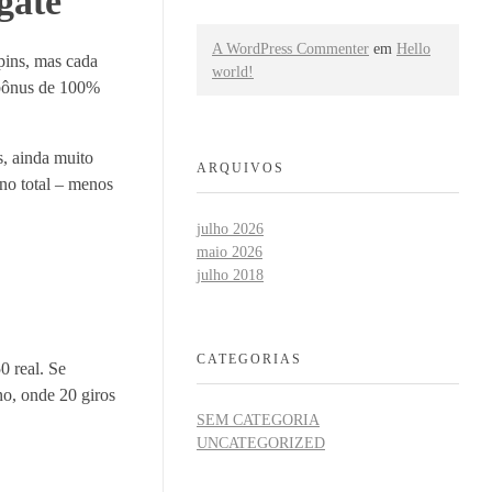
gate
A WordPress Commenter
em
Hello
pins, mas cada
world!
 bônus de 100%
s, ainda muito
ARQUIVOS
 no total – menos
julho 2026
maio 2026
julho 2018
CATEGORIAS
0 real. Se
no, onde 20 giros
SEM CATEGORIA
UNCATEGORIZED