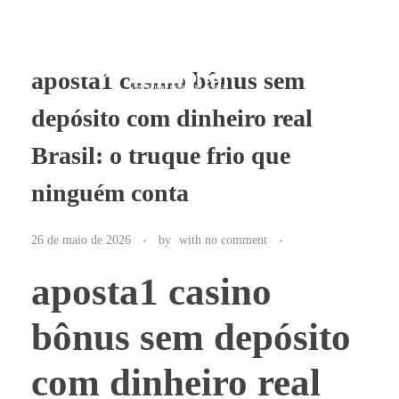
aposta1 casino bônus sem
depósito com dinheiro real
Mwove Education
A Maior Escola de Movimento do Brasil.
Brasil: o truque frio que
ninguém conta
26 de maio de 2026
by
with
no comment
aposta1 casino
bônus sem depósito
com dinheiro real