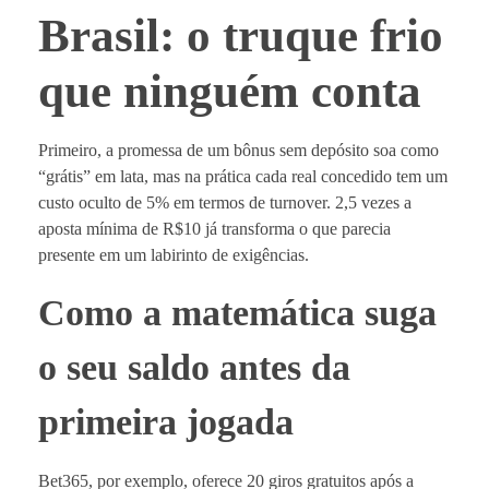
Brasil: o truque frio
que ninguém conta
Primeiro, a promessa de um bônus sem depósito soa como
“grátis” em lata, mas na prática cada real concedido tem um
custo oculto de 5% em termos de turnover. 2,5 vezes a
aposta mínima de R$10 já transforma o que parecia
presente em um labirinto de exigências.
Como a matemática suga
o seu saldo antes da
primeira jogada
Bet365, por exemplo, oferece 20 giros gratuitos após a