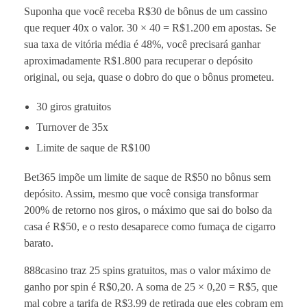
Suponha que você receba R$30 de bônus de um cassino
que requer 40x o valor. 30 × 40 = R$1.200 em apostas. Se
sua taxa de vitória média é 48%, você precisará ganhar
aproximadamente R$1.800 para recuperar o depósito
original, ou seja, quase o dobro do que o bônus prometeu.
30 giros gratuitos
Turnover de 35x
Limite de saque de R$100
Bet365 impõe um limite de saque de R$50 no bônus sem
depósito. Assim, mesmo que você consiga transformar
200% de retorno nos giros, o máximo que sai do bolso da
casa é R$50, e o resto desaparece como fumaça de cigarro
barato.
888casino traz 25 spins gratuitos, mas o valor máximo de
ganho por spin é R$0,20. A soma de 25 × 0,20 = R$5, que
mal cobre a tarifa de R$3,99 de retirada que eles cobram em