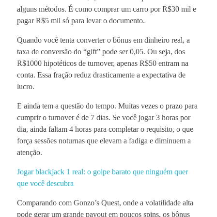
alguns métodos. É como comprar um carro por R$30 mil e
pagar R$5 mil só para levar o documento.
Quando você tenta converter o bônus em dinheiro real, a
taxa de conversão do “gift” pode ser 0,05. Ou seja, dos
R$1000 hipotéticos de turnover, apenas R$50 entram na
conta. Essa fração reduz drasticamente a expectativa de
lucro.
E ainda tem a questão do tempo. Muitas vezes o prazo para
cumprir o turnover é de 7 dias. Se você jogar 3 horas por
dia, ainda faltam 4 horas para completar o requisito, o que
força sessões noturnas que elevam a fadiga e diminuem a
atenção.
Jogar blackjack 1 real: o golpe barato que ninguém quer
que você descubra
Comparando com Gonzo’s Quest, onde a volatilidade alta
pode gerar um grande payout em poucos spins, os bônus