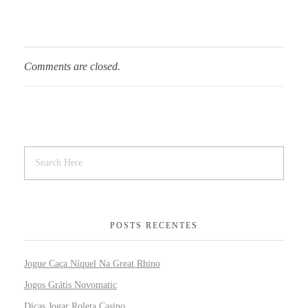
Comments are closed.
POSTS RECENTES
Jogue Caça Níquel Na Great Rhino
Jogos Grátis Novomatic
Dicas Jogar Roleta Casino