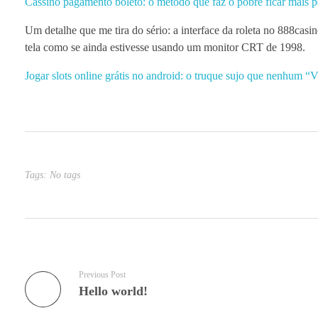
Cassino pagamento boleto: o método que faz o pobre ficar mais 
Um detalhe que me tira do sério: a interface da roleta no 888casin
tela como se ainda estivesse usando um monitor CRT de 1998.
Jogar slots online grátis no android: o truque sujo que nenhum 
Tags: No tags
Previous Post
Hello world!