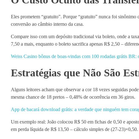
Eles prometem “gratuito”. Porque “gratuito” nunca foi sinônimo 
conversão ao câmbio interno da casa.
Compare isso com um depósito tradicional via boleto, onde a ta
7,50 a mais, enquanto o boleto sacrifica apenas R$ 2,50 – diferen
Weiss Casino bônus de boas‑vindas com 100 rodadas grátis BR: 
Estratégias que Não São Est
Alguns leitores acham que observar a cor 18 vezes seguidas pode
mesma chance de 18 pretos – 0,48% de ocorrência em 36 giros.
App de bacará download grátis: a verdade que ninguém tem cora
Um exemplo real: João colocou R$ 50 em fichas de 0,50 e apost
em perda líquida de R$ 13,50 – cálculo simples de (27‑23)×0,50.