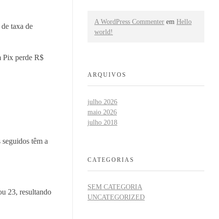
A WordPress Commenter
em
Hello
 de taxa de
world!
m Pix perde R$
ARQUIVOS
julho 2026
maio 2026
julho 2018
s seguidos têm a
CATEGORIAS
SEM CATEGORIA
u 23, resultando
UNCATEGORIZED