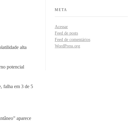
META
Acessar
Feed de posts
Feed de comentários
WordPress.org
atilidade alta
rno potencial
, falha em 3 de 5
antâneo” aparece