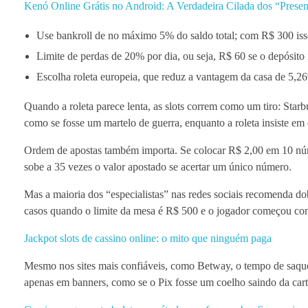
Kenó Online Grátis no Android: A Verdadeira Cilada dos “Present
Use bankroll de no máximo 5% do saldo total; com R$ 300 isso
Limite de perdas de 20% por dia, ou seja, R$ 60 se o depósito i
Escolha roleta europeia, que reduz a vantagem da casa de 5,2
Quando a roleta parece lenta, as slots correm como um tiro: Starb
como se fosse um martelo de guerra, enquanto a roleta insiste em 
Ordem de apostas também importa. Se colocar R$ 2,00 em 10 númer
sobe a 35 vezes o valor apostado se acertar um único número.
Mas a maioria dos “especialistas” nas redes sociais recomenda do
casos quando o limite da mesa é R$ 500 e o jogador começou co
Jackpot slots de cassino online: o mito que ninguém paga
Mesmo nos sites mais confiáveis, como Betway, o tempo de saque 
apenas em banners, como se o Pix fosse um coelho saindo da cart