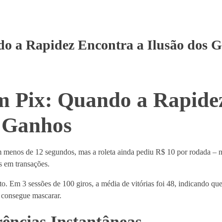
HOME
SOBRE O FMS
BENEFÍCI
do a Rapidez Encontra a Ilusão dos 
m Pix: Quando a Rapide
s Ganhos
em menos de 12 segundos, mas a roleta ainda pediu R$ 10 por rodada –
s em transações.
to. Em 3 sessões de 100 giros, a média de vitórias foi 48, indicando qu
consegue mascarar.
ências Instantâneas