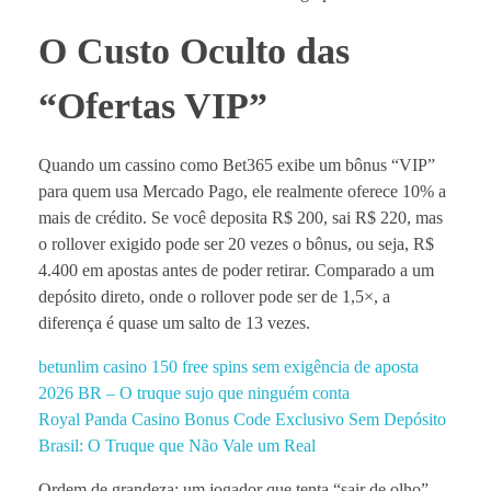
O Custo Oculto das
“Ofertas VIP”
Quando um cassino como Bet365 exibe um bônus “VIP”
para quem usa Mercado Pago, ele realmente oferece 10% a
mais de crédito. Se você deposita R$ 200, sai R$ 220, mas
o rollover exigido pode ser 20 vezes o bônus, ou seja, R$
4.400 em apostas antes de poder retirar. Comparado a um
depósito direto, onde o rollover pode ser de 1,5×, a
diferença é quase um salto de 13 vezes.
betunlim casino 150 free spins sem exigência de aposta
2026 BR – O truque sujo que ninguém conta
Royal Panda Casino Bonus Code Exclusivo Sem Depósito
Brasil: O Truque que Não Vale um Real
Ordem de grandeza: um jogador que tenta “sair de olho”