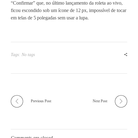
“Confirmar” que, no último lançamento da roleta ao vivo,
ficou escondido sob um ícone de 12 px, impossível de tocar
em telas de 5 polegadas sem usar a lupa.
Tags: No tags
Previous Post
Next Post
Comments are closed.