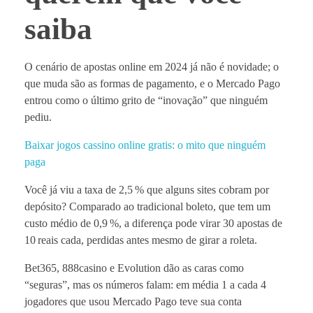
saiba
O cenário de apostas online em 2024 já não é novidade; o
que muda são as formas de pagamento, e o Mercado Pago
entrou como o último grito de “inovação” que ninguém
pediu.
Baixar jogos cassino online gratis: o mito que ninguém
paga
Você já viu a taxa de 2,5 % que alguns sites cobram por
depósito? Comparado ao tradicional boleto, que tem um
custo médio de 0,9 %, a diferença pode virar 30 apostas de
10 reais cada, perdidas antes mesmo de girar a roleta.
Bet365, 888casino e Evolution dão as caras como
“seguras”, mas os números falam: em média 1 a cada 4
jogadores que usou Mercado Pago teve sua conta