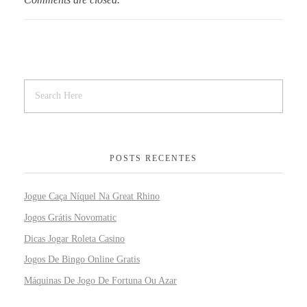
POSTS RECENTES
Jogue Caça Níquel Na Great Rhino
Jogos Grátis Novomatic
Dicas Jogar Roleta Casino
Jogos De Bingo Online Gratis
Máquinas De Jogo De Fortuna Ou Azar