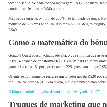
tocar no saque. Se cada rodada média gera R$0,20 de lucro, são 
continuo se ele apostar R$40 por hora.
Mas não se engane, o “gift” de 250% não tem nada de graça. No
requisito de 30 vezes se aplica. Isso faz R$5.000 de giro exigid
R$40.
Como a matemática do bônus 
Gonzo’s Quest possui volatilidade alta, o que significa que as g
250%, a chance de transformar R$250 em R$2.000 diminui drastic
ganhar 1 a cada 15 spins, precisará de 225 spins para atingir R$50
Oriente-se com números reais: se um jogador aposta R$20 por spi
for 96%, ele perde R$192 em média, o que claramente não cobre 
O bingo eletrônico popular destrói a ilusão de “ganhar fácil”
Truques de marketing que 