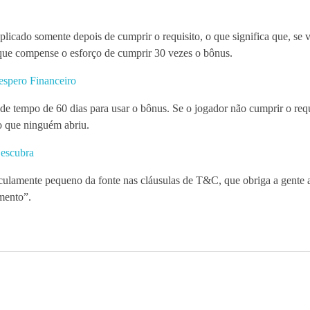
licado somente depois de cumprir o requisito, o que significa que, se 
que compense o esforço de cumprir 30 vezes o bônus.
espero Financeiro
 de tempo de 60 dias para usar o bônus. Se o jogador não cumprir o req
o que ninguém abriu.
escubra
iculamente pequeno da fonte nas cláusulas de T&C, que obriga a gente a
mento”.