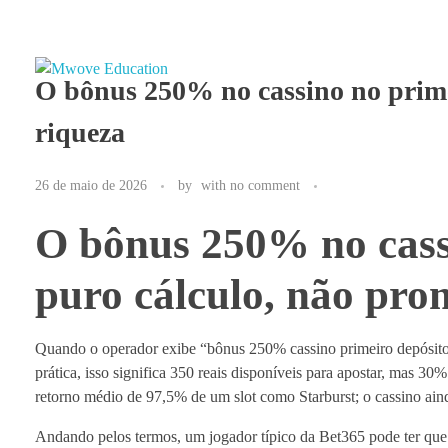
O bônus 250% no cassino no primei
Mwove Education
A Maior Escola de Movimento do Brasil.
riqueza
26 de maio de 2026
by
with
no comment
O bônus 250% no cassi
puro cálculo, não pro
Quando o operador exibe “bônus 250% cassino primeiro depósito”,
prática, isso significa 350 reais disponíveis para apostar, mas 
retorno médio de 97,5% de um slot como Starburst; o cassino ai
Andando pelos termos, um jogador típico da Bet365 pode ter que