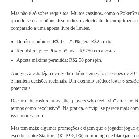
Mas não é só sobre requisitos. Muitos cassinos, como o PokerSta
quando se usa o bônus. Isso reduz a velocidade de cumprimento 
comparado a uma aposta livre de limites.
Depósito mínimo: R$10 – 250% gera R$25 extra.
Requisito típico: 30× o bônus = R$750 em apostas.
Aposta máxima permitida: R$2,50 por spin.
And yet, a estratégia de dividir o bônus em várias sessões de 30
e mantém decisões racionais. Um exemplo prático: jogar 6 sessõ
potenciais.
Because the casino knows that players who feel “vip” after um b
termos como “exclusivo”. Na prática, o “vip” se parece mais com
isso impressiona.
Mas tem mais: algumas promoções exigem que o jogador jogue a
escolher entre Starburst (RTP 96,1%) ou um jogo de blackjack co