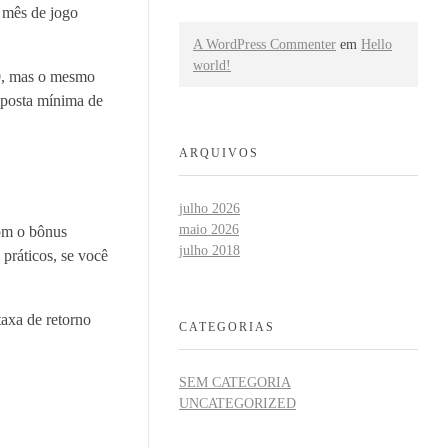
m mês de jogo
A WordPress Commenter
em
Hello
world!
50, mas o mesmo
 aposta mínima de
ARQUIVOS
julho 2026
maio 2026
com o bônus
julho 2018
práticos, se você
taxa de retorno
CATEGORIAS
SEM CATEGORIA
UNCATEGORIZED