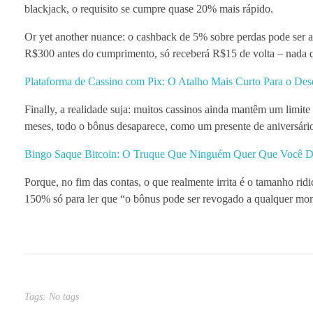
blackjack, o requisito se cumpre quase 20% mais rápido.
Or yet another nuance: o cashback de 5% sobre perdas pode ser ap
R$300 antes do cumprimento, só receberá R$15 de volta – nada 
Plataforma de Cassino com Pix: O Atalho Mais Curto Para o Des
Finally, a realidade suja: muitos cassinos ainda mantêm um limite
meses, todo o bônus desaparece, como um presente de aniversári
Bingo Saque Bitcoin: O Truque Que Ninguém Quer Que Você D
Porque, no fim das contas, o que realmente irrita é o tamanho rid
150% só para ler que “o bônus pode ser revogado a qualquer mo
Tags: No tags