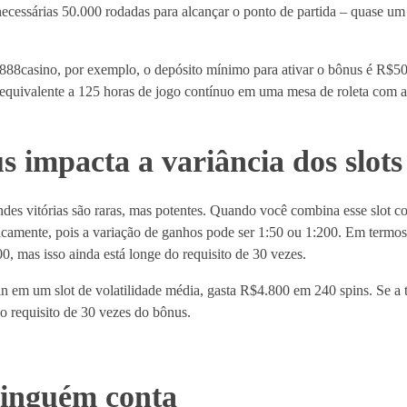
necessárias 50.000 rodadas para alcançar o ponto de partida – quase u
 888casino, por exemplo, o depósito mínimo para ativar o bônus é R$
o, equivalente a 125 horas de jogo contínuo em uma mesa de roleta com
impacta a variância dos slots
randes vitórias são raras, mas potentes. Quando você combina esse slot 
amente, pois a variação de ganhos pode ser 1:50 ou 1:200. Em termos 
0, mas isso ainda está longe do requisito de 30 vezes.
n em um slot de volatilidade média, gasta R$4.800 em 240 spins. Se a 
o requisito de 30 vezes do bônus.
ninguém conta