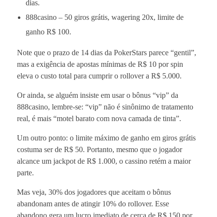
dias.
888casino – 50 giros grátis, wagering 20x, limite de
ganho R$ 100.
Note que o prazo de 14 dias da PokerStars parece “gentil”,
mas a exigência de apostas mínimas de R$ 10 por spin
eleva o custo total para cumprir o rollover a R$ 5.000.
Or ainda, se alguém insiste em usar o bônus “vip” da
888casino, lembre‑se: “vip” não é sinônimo de tratamento
real, é mais “motel barato com nova camada de tinta”.
Um outro ponto: o limite máximo de ganho em giros grátis
costuma ser de R$ 50. Portanto, mesmo que o jogador
alcance um jackpot de R$ 1.000, o cassino retém a maior
parte.
Mas veja, 30% dos jogadores que aceitam o bônus
abandonam antes de atingir 10% do rollover. Esse
abandono gera um lucro imediato de cerca de R$ 150 por