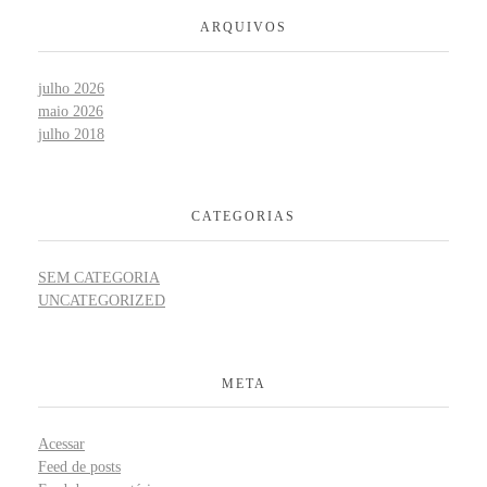
ARQUIVOS
julho 2026
maio 2026
julho 2018
CATEGORIAS
SEM CATEGORIA
UNCATEGORIZED
META
Acessar
Feed de posts