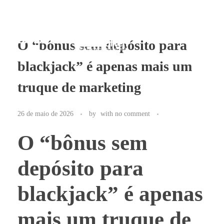
O “bônus sem depósito para
blackjack” é apenas mais um
Mwove Education
A Maior Escola de Movimento do Brasil.
truque de marketing
26 de maio de 2026
by
with
no comment
O “bônus sem
depósito para
blackjack” é apenas
mais um truque de