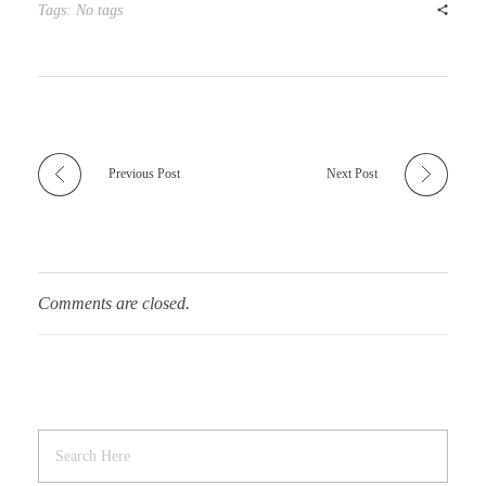
Tags: No tags
Previous Post
Next Post
Comments are closed.