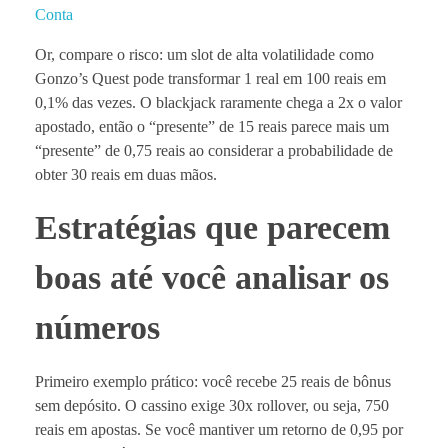
Conta
Or, compare o risco: um slot de alta volatilidade como
Gonzo’s Quest pode transformar 1 real em 100 reais em
0,1% das vezes. O blackjack raramente chega a 2x o valor
apostado, então o “presente” de 15 reais parece mais um
“presente” de 0,75 reais ao considerar a probabilidade de
obter 30 reais em duas mãos.
Estratégias que parecem
boas até você analisar os
números
Primeiro exemplo prático: você recebe 25 reais de bônus
sem depósito. O cassino exige 30x rollover, ou seja, 750
reais em apostas. Se você mantiver um retorno de 0,95 por