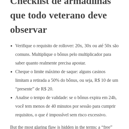
Checklist de armadilhas
que todo veterano deve
observar
Verifique o requisito de rollover: 20x, 30x ou até 50x são
comuns. Multiplique o bônus pelo multiplicador para
saber quanto realmente precisa apostar.
Cheque o limite máximo de saque: alguns casinos
limitam a retirada a 50% do bônus, ou seja, R$ 10 de um
“presente” de R$ 20.
Analise o tempo de validade: se o bônus expira em 24h,
você tem menos de 40 minutos por sessão para cumprir
requisitos, o que é impossível sem risco excessivo.
But the most glaring flaw is hidden in the terms: a “free”