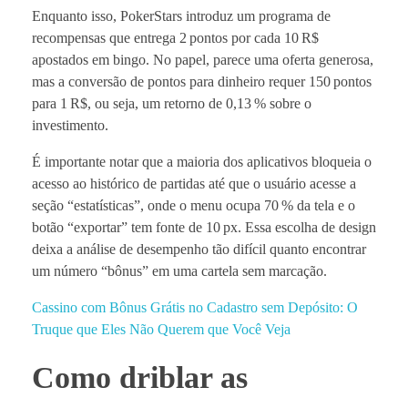
Enquanto isso, PokerStars introduz um programa de
recompensas que entrega 2 pontos por cada 10 R$
apostados em bingo. No papel, parece uma oferta generosa,
mas a conversão de pontos para dinheiro requer 150 pontos
para 1 R$, ou seja, um retorno de 0,13 % sobre o
investimento.
É importante notar que a maioria dos aplicativos bloqueia o
acesso ao histórico de partidas até que o usuário acesse a
seção “estatísticas”, onde o menu ocupa 70 % da tela e o
botão “exportar” tem fonte de 10 px. Essa escolha de design
deixa a análise de desempenho tão difícil quanto encontrar
um número “bônus” em uma cartela sem marcação.
Cassino com Bônus Grátis no Cadastro sem Depósito: O
Truque que Eles Não Querem que Você Veja
Como driblar as