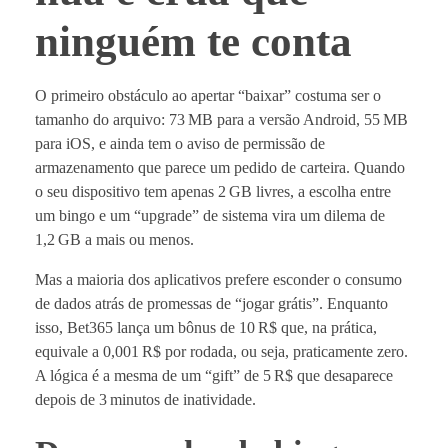
ninguém te conta
O primeiro obstáculo ao apertar “baixar” costuma ser o
tamanho do arquivo: 73 MB para a versão Android, 55 MB
para iOS, e ainda tem o aviso de permissão de
armazenamento que parece um pedido de carteira. Quando
o seu dispositivo tem apenas 2 GB livres, a escolha entre
um bingo e um “upgrade” de sistema vira um dilema de
1,2 GB a mais ou menos.
Mas a maioria dos aplicativos prefere esconder o consumo
de dados atrás de promessas de “jogar grátis”. Enquanto
isso, Bet365 lança um bônus de 10 R$ que, na prática,
equivale a 0,001 R$ por rodada, ou seja, praticamente zero.
A lógica é a mesma de um “gift” de 5 R$ que desaparece
depois de 3 minutos de inatividade.