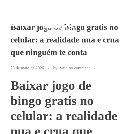
Baixar jogo de bingo gratis no
celular: a realidade nua e crua
Mwove Education
A Maior Escola de Movimento do Brasil.
que ninguém te conta
26 de maio de 2026
by
with
no comment
Baixar jogo de
bingo gratis no
celular: a realidade
nua e crua que