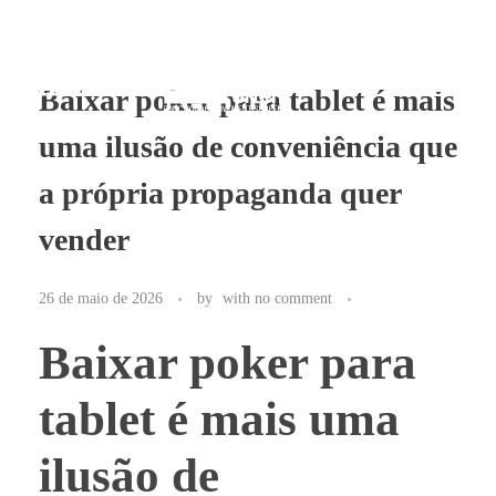
Baixar poker para tablet é mais
uma ilusão de conveniência que
Mwove Education
A Maior Escola de Movimento do Brasil.
a própria propaganda quer
vender
26 de maio de 2026
by
with
no comment
Baixar poker para
tablet é mais uma
ilusão de