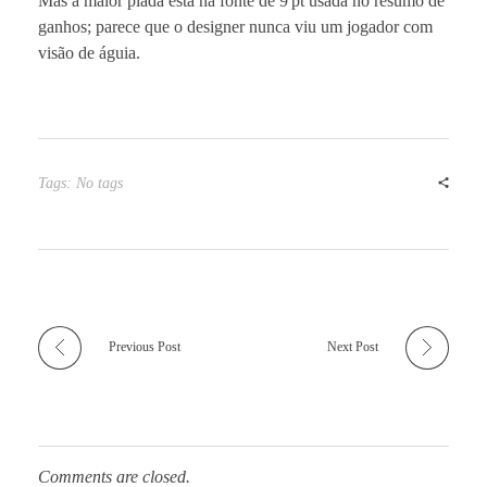
Mas a maior piada está na fonte de 9 pt usada no resumo de
ganhos; parece que o designer nunca viu um jogador com
visão de águia.
Tags: No tags
Previous Post
Next Post
Comments are closed.