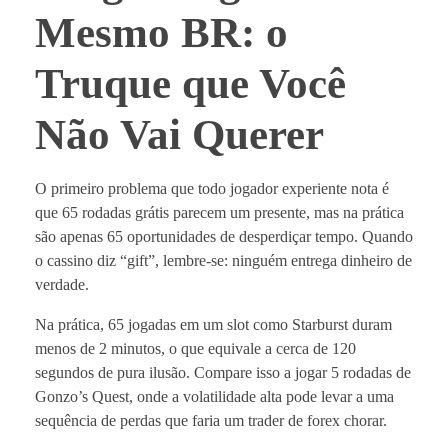
Mesmo BR: o
Truque que Você
Não Vai Querer
O primeiro problema que todo jogador experiente nota é
que 65 rodadas grátis parecem um presente, mas na prática
são apenas 65 oportunidades de desperdiçar tempo. Quando
o cassino diz “gift”, lembre‑se: ninguém entrega dinheiro de
verdade.
Na prática, 65 jogadas em um slot como Starburst duram
menos de 2 minutos, o que equivale a cerca de 120
segundos de pura ilusão. Compare isso a jogar 5 rodadas de
Gonzo’s Quest, onde a volatilidade alta pode levar a uma
sequência de perdas que faria um trader de forex chorar.