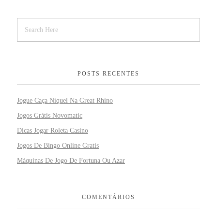
POSTS RECENTES
Jogue Caça Níquel Na Great Rhino
Jogos Grátis Novomatic
Dicas Jogar Roleta Casino
Jogos De Bingo Online Gratis
Máquinas De Jogo De Fortuna Ou Azar
COMENTÁRIOS