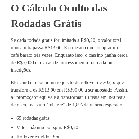
O Cálculo Oculto das
Rodadas Grátis
Se cada rodada grátis for limitada a R$0,20, o valor total
nunca ultrapassa R$13,00. É o mesmo que comprar um
café barato três vezes. Enquanto isso, o cassino ganha cerca
de R$5,000 em taxas de processamento por cada mil
inscrições.
Eles ainda impõem um requisito de rollover de 30x, o que
transforma os R$13,00 em R$390,00 a ser apostado. Assim,
a “promoção” equivale a transformar 13 reais em 390 reais
de risco, mais um “milagre” de 1,8% de retorno esperado.
65 rodadas grátis
Valor máximo por spin: R$0,20
Rollover exigido: 30x