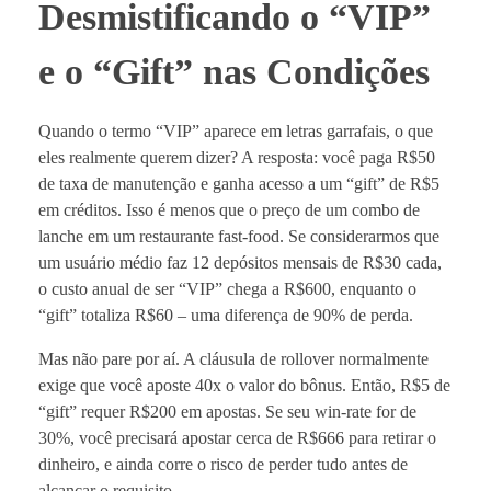
Desmistificando o “VIP”
e o “Gift” nas Condições
Quando o termo “VIP” aparece em letras garrafais, o que
eles realmente querem dizer? A resposta: você paga R$50
de taxa de manutenção e ganha acesso a um “gift” de R$5
em créditos. Isso é menos que o preço de um combo de
lanche em um restaurante fast‑food. Se considerarmos que
um usuário médio faz 12 depósitos mensais de R$30 cada,
o custo anual de ser “VIP” chega a R$600, enquanto o
“gift” totaliza R$60 – uma diferença de 90% de perda.
Mas não pare por aí. A cláusula de rollover normalmente
exige que você aposte 40x o valor do bônus. Então, R$5 de
“gift” requer R$200 em apostas. Se seu win‑rate for de
30%, você precisará apostar cerca de R$666 para retirar o
dinheiro, e ainda corre o risco de perder tudo antes de
alcançar o requisito.