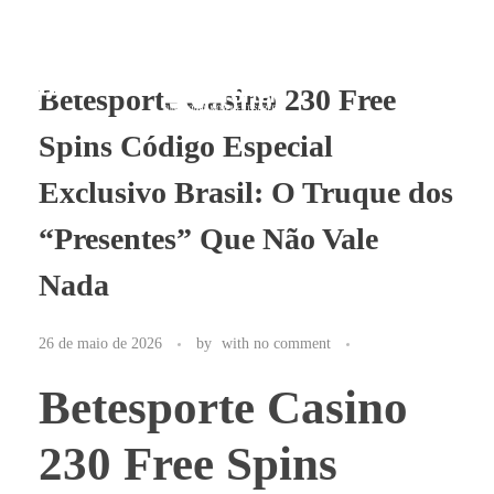
Betesporte Casino 230 Free
Spins Código Especial
Mwove Education
A Maior Escola de Movimento do Brasil.
Exclusivo Brasil: O Truque dos
“Presentes” Que Não Vale
Nada
26 de maio de 2026
by
with
no comment
Betesporte Casino
230 Free Spins