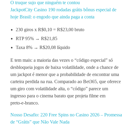
O truque sujo que ninguém te contou
JackpotCity Casino 190 rodadas grátis bônus especial de
hoje Brasil: o engodo que ainda paga a conta
230 giros x R$0,10 = R$23,00 bruto
RTP 95% → R$21,85
Taxa 8% → R$20,08 líquido
E tem mais: a maioria das vezes o “código especial” só
desbloqueia jogos de baixa volatilidade, onde a chance de
um jackpot é menor que a probabilidade de encontrar uma
carteira perdida na rua. Comparado ao Bet365, que oferece
um giro com volatilidade alta, o “código” parece um
ingresso para o cinema barato que projeta filme em
preto‑e‑branco.
Nosso Desafio: 220 Free Spins no Casino 2026 – Promessa
de “Grátis” que Não Vale Nada