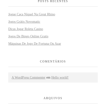
POSTS RECENTES
Jogue Caça Níquel Na Great Rhino
Jogos Grátis Novomatic
Dicas Jogar Roleta Casino
Jogos De Bingo Online Gratis
Máquinas De Jogo De Fortuna Ou Azar
COMENTÁRIOS
A WordPress Commenter
em
Hello world!
ARQUIVOS