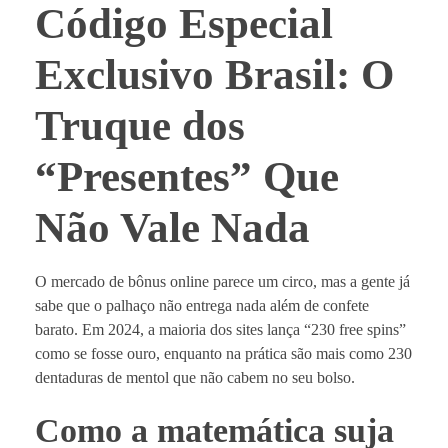
Código Especial
Exclusivo Brasil: O
Truque dos
“Presentes” Que
Não Vale Nada
O mercado de bônus online parece um circo, mas a gente já
sabe que o palhaço não entrega nada além de confete
barato. Em 2024, a maioria dos sites lança “230 free spins”
como se fosse ouro, enquanto na prática são mais como 230
dentaduras de mentol que não cabem no seu bolso.
Como a matemática suja