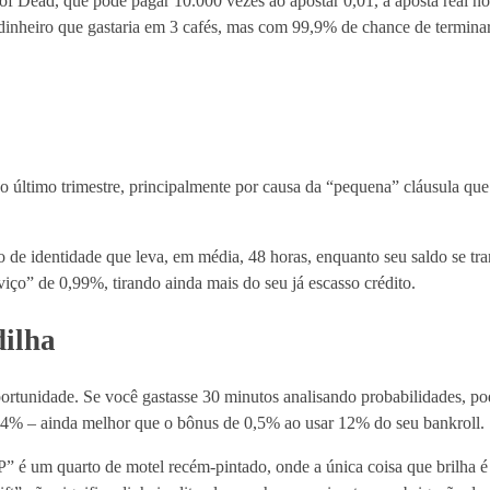
 Dead, que pode pagar 10.000 vezes ao apostar 0,01, a aposta real n
dinheiro que gastaria em 3 cafés, mas com 99,9% de chance de termin
último trimestre, principalmente por causa da “pequena” cláusula que
ão de identidade que leva, em média, 48 horas, enquanto seu saldo se tr
iço” de 0,99%, tirando ainda mais do seu já escasso crédito.
dilha
ortunidade. Se você gastasse 30 minutos analisando probabilidades, po
,4% – ainda melhor que o bônus de 0,5% ao usar 12% do seu bankroll.
” é um quarto de motel recém-pintado, onde a única coisa que brilha é