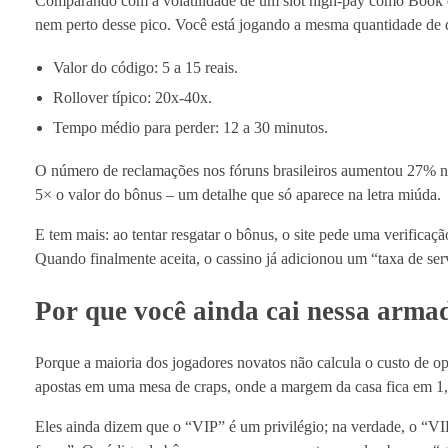
Comparando com a volatilidade de um slot high‑pay como Book of
nem perto desse pico. Você está jogando a mesma quantidade de 
Valor do código: 5 a 15 reais.
Rollover típico: 20x‑40x.
Tempo médio para perder: 12 a 30 minutos.
O número de reclamações nos fóruns brasileiros aumentou 27% no 
5× o valor do bônus – um detalhe que só aparece na letra miúda.
E tem mais: ao tentar resgatar o bônus, o site pede uma verificaç
Quando finalmente aceita, o cassino já adicionou um “taxa de serv
Por que você ainda cai nessa arma
Porque a maioria dos jogadores novatos não calcula o custo de op
apostas em uma mesa de craps, onde a margem da casa fica em 1
Eles ainda dizem que o “VIP” é um privilégio; na verdade, o “VIP