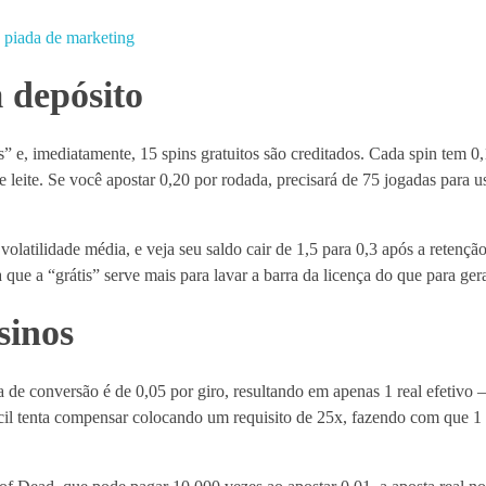
 piada de marketing
 depósito
e, imediatamente, 15 spins gratuitos são creditados. Cada spin tem 0
 leite. Se você apostar 0,20 por rodada, precisará de 75 jogadas para u
latilidade média, e veja seu saldo cair de 1,5 para 0,3 após a retençã
ue a “grátis” serve mais para lavar a barra da licença do que para gera
sinos
a de conversão é de 0,05 por giro, resultando em apenas 1 real efetivo
il tenta compensar colocando um requisito de 25x, fazendo com que 1 