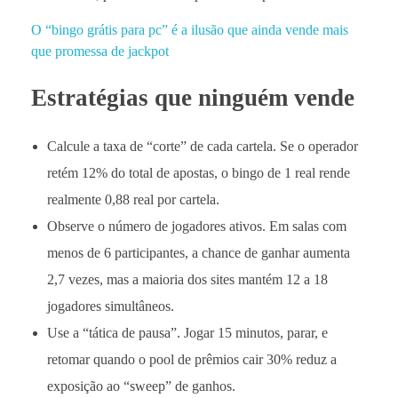
O “bingo grátis para pc” é a ilusão que ainda vende mais
que promessa de jackpot
Estratégias que ninguém vende
Calcule a taxa de “corte” de cada cartela. Se o operador
retém 12% do total de apostas, o bingo de 1 real rende
realmente 0,88 real por cartela.
Observe o número de jogadores ativos. Em salas com
menos de 6 participantes, a chance de ganhar aumenta
2,7 vezes, mas a maioria dos sites mantém 12 a 18
jogadores simultâneos.
Use a “tática de pausa”. Jogar 15 minutos, parar, e
retomar quando o pool de prêmios cair 30% reduz a
exposição ao “sweep” de ganhos.