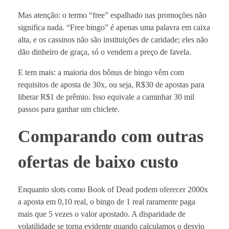
Mas atenção: o termo “free” espalhado nas promoções não
significa nada. “Free bingo” é apenas uma palavra em caixa
alta, e os cassinos não são instituições de caridade; eles não
dão dinheiro de graça, só o vendem a preço de favela.
E tem mais: a maioria dos bônus de bingo vêm com
requisitos de aposta de 30x, ou seja, R$30 de apostas para
liberar R$1 de prêmio. Isso equivale a caminhar 30 mil
passos para ganhar um chiclete.
Comparando com outras
ofertas de baixo custo
Enquanto slots como Book of Dead podem oferecer 2000x
a aposta em 0,10 real, o bingo de 1 real raramente paga
mais que 5 vezes o valor apostado. A disparidade de
volatilidade se torna evidente quando calculamos o desvio