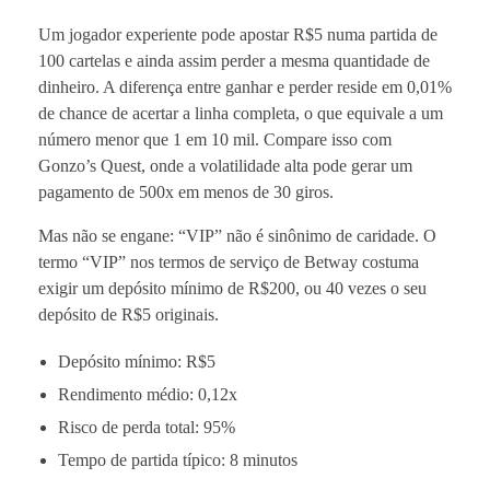
Um jogador experiente pode apostar R$5 numa partida de
100 cartelas e ainda assim perder a mesma quantidade de
dinheiro. A diferença entre ganhar e perder reside em 0,01%
de chance de acertar a linha completa, o que equivale a um
número menor que 1 em 10 mil. Compare isso com
Gonzo’s Quest, onde a volatilidade alta pode gerar um
pagamento de 500x em menos de 30 giros.
Mas não se engane: “VIP” não é sinônimo de caridade. O
termo “VIP” nos termos de serviço de Betway costuma
exigir um depósito mínimo de R$200, ou 40 vezes o seu
depósito de R$5 originais.
Depósito mínimo: R$5
Rendimento médio: 0,12x
Risco de perda total: 95%
Tempo de partida típico: 8 minutos