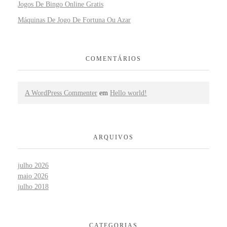
Jogos De Bingo Online Gratis
Máquinas De Jogo De Fortuna Ou Azar
COMENTÁRIOS
A WordPress Commenter
em
Hello world!
ARQUIVOS
julho 2026
maio 2026
julho 2018
CATEGORIAS