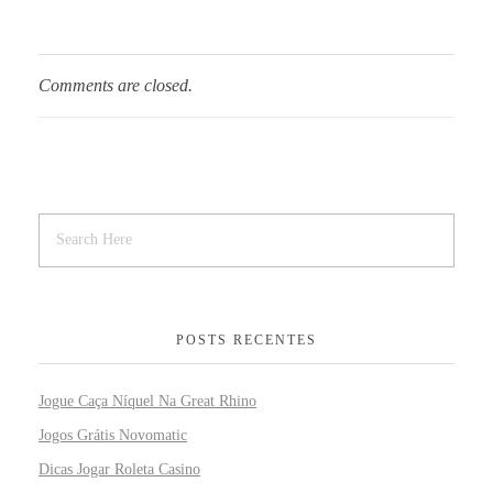
Comments are closed.
POSTS RECENTES
Jogue Caça Níquel Na Great Rhino
Jogos Grátis Novomatic
Dicas Jogar Roleta Casino