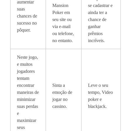
aumentar
Mansion
se cadastrar e
suas
Poker em
ainda ter a
chances de
seu site ou
chance de
sucesso no
via e-mail
ganhar
pôquer.
ou telefone,
prêmios
no entanto.
incríveis.
Neste jogo,
e muitos
jogadores
tentam
encontrar
Sinta a
Leve o seu
maneiras de
emoção de
tempo, Video
minimizar
jogar no
poker e
suas perdas
cassino.
blackjack.
e
maximizar
seus