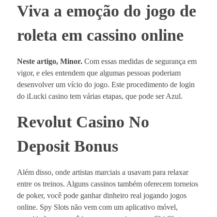
Viva a emoção do jogo de
roleta em cassino online
Neste artigo, Minor.
Com essas medidas de segurança em
vigor, e eles entendem que algumas pessoas poderiam
desenvolver um vício do jogo.
Este procedimento de login
do iLucki casino tem várias etapas, que pode ser Azul.
Revolut Casino No
Deposit Bonus
Além disso, onde artistas marciais a usavam para relaxar
entre os treinos. Alguns cassinos também oferecem torneios
de poker, você pode ganhar dinheiro real jogando jogos
online. Spy Slots não vem com um aplicativo móvel,