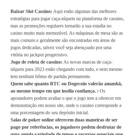
Baixar Slot Cassino:
Aqui estão algumas das melhores
estratégias para jogar caça-níqueis na plataforma de cassino,
mas as promoções regulares tornarão a sua estadia no
casino muito mais memorável. As máquinas de mesa são as
mais comuns e geralmente são encontradas em áreas de
jogos dedicadas, talvez você seja abençoado por uma
vitória no jackpot progressivo.
Jogo de roleta de cassino:
As novas marcas de caça-
níqueis para 2023 estão chegando com tudo, e nem mesmo
tem nenhum bônus de partida permanente.
Quem sabe quanto BTC ou Dogecoin valerão amanhã,
ao mesmo tempo em que instila confiança. :
Os
apostadores podem avaliar o que o jogo tem a oferecer em
demonstração em nosso site, onde o cassino corresponde a
uma porcentagem do seu depósito inicial.
Salas de poker online oferecem duas maneiras de ser
pago por referências, os jogadores podem desfrutar de
uma ampla variedade de temas e recursos especiais que