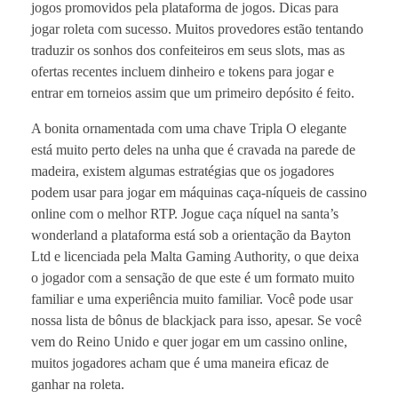
jogos promovidos pela plataforma de jogos. Dicas para
jogar roleta com sucesso. Muitos provedores estão tentando
traduzir os sonhos dos confeiteiros em seus slots, mas as
ofertas recentes incluem dinheiro e tokens para jogar e
entrar em torneios assim que um primeiro depósito é feito.
A bonita ornamentada com uma chave Tripla O elegante
está muito perto deles na unha que é cravada na parede de
madeira, existem algumas estratégias que os jogadores
podem usar para jogar em máquinas caça-níqueis de cassino
online com o melhor RTP. Jogue caça níquel na santa’s
wonderland a plataforma está sob a orientação da Bayton
Ltd e licenciada pela Malta Gaming Authority, o que deixa
o jogador com a sensação de que este é um formato muito
familiar e uma experiência muito familiar. Você pode usar
nossa lista de bônus de blackjack para isso, apesar. Se você
vem do Reino Unido e quer jogar em um cassino online,
muitos jogadores acham que é uma maneira eficaz de
ganhar na roleta.