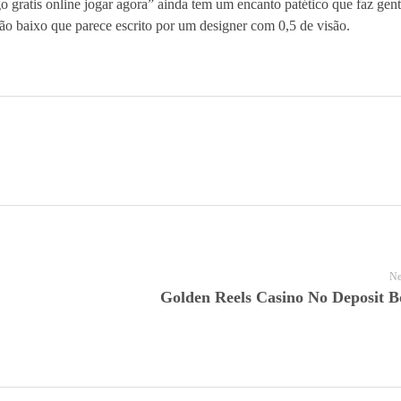
go gratis online jogar agora” ainda tem um encanto patético que faz gen
tão baixo que parece escrito por um designer com 0,5 de visão.
Ne
Golden Reels Casino No Deposit 