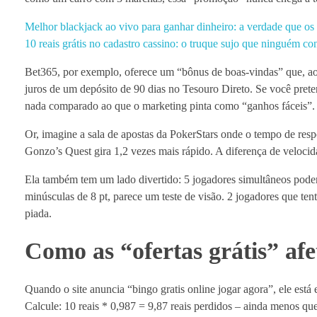
Melhor blackjack ao vivo para ganhar dinheiro: a verdade que os
10 reais grátis no cadastro cassino: o truque sujo que ninguém co
Bet365, por exemplo, oferece um “bônus de boas-vindas” que, ao 
juros de um depósito de 90 dias no Tesouro Direto. Se você prete
nada comparado ao que o marketing pinta como “ganhos fáceis”.
Or, imagine a sala de apostas da PokerStars onde o tempo de resp
Gonzo’s Quest gira 1,2 vezes mais rápido. A diferença de velocid
Ela também tem um lado divertido: 5 jogadores simultâneos podem 
minúsculas de 8 pt, parece um teste de visão. 2 jogadores que 
piada.
Como as “ofertas grátis” af
Quando o site anuncia “bingo gratis online jogar agora”, ele está 
Calcule: 10 reais * 0,987 = 9,87 reais perdidos – ainda menos que