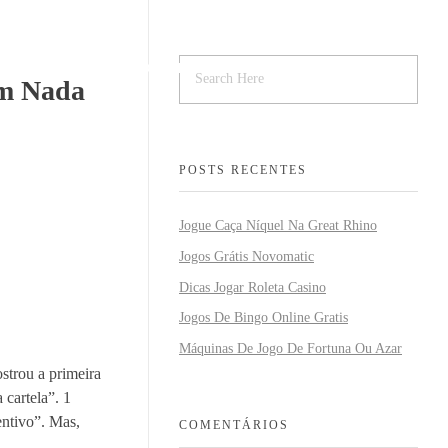
OS
VIDEOS
DEPOIMENTOS
APPS
CONTATO
em Nada
POSTS RECENTES
Jogue Caça Níquel Na Great Rhino
Jogos Grátis Novomatic
Dicas Jogar Roleta Casino
Jogos De Bingo Online Gratis
Máquinas De Jogo De Fortuna Ou Azar
ostrou a primeira
 cartela”. 1
entivo”. Mas,
COMENTÁRIOS