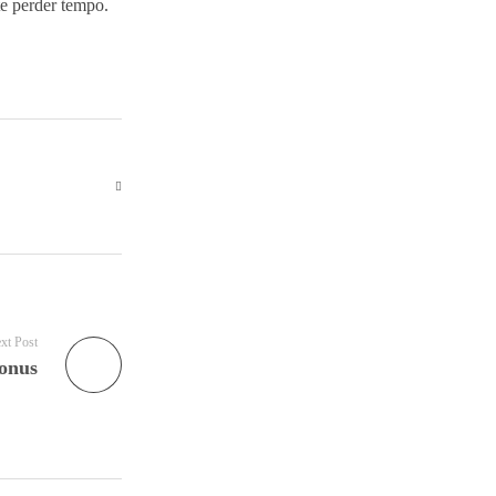
te perder tempo.
xt Post
Bonus