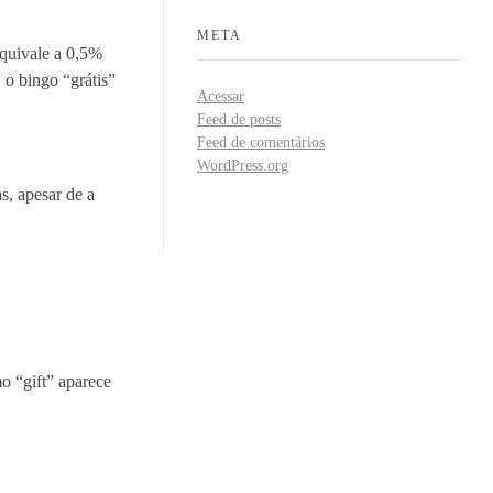
META
equivale a 0,5%
o bingo “grátis”
Acessar
Feed de posts
Feed de comentários
WordPress.org
s, apesar de a
o “gift” aparece