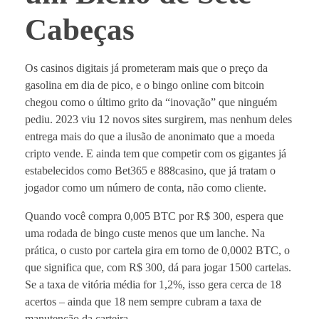
Cabeças
Os casinos digitais já prometeram mais que o preço da
gasolina em dia de pico, e o bingo online com bitcoin
chegou como o último grito da “inovação” que ninguém
pediu. 2023 viu 12 novos sites surgirem, mas nenhum deles
entrega mais do que a ilusão de anonimato que a moeda
cripto vende. E ainda tem que competir com os gigantes já
estabelecidos como Bet365 e 888casino, que já tratam o
jogador como um número de conta, não como cliente.
Quando você compra 0,005 BTC por R$ 300, espera que
uma rodada de bingo custe menos que um lanche. Na
prática, o custo por cartela gira em torno de 0,0002 BTC, o
que significa que, com R$ 300, dá para jogar 1500 cartelas.
Se a taxa de vitória média for 1,2%, isso gera cerca de 18
acertos – ainda que 18 nem sempre cubram a taxa de
manutenção da carteira.