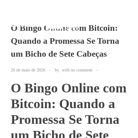
O Bingo Online com Bitcoin:
Quando a Promessa Se Torna
Mwove Education
A Maior Escola de Movimento do Brasil.
um Bicho de Sete Cabeças
26 de maio de 2026
by
with
no comment
O Bingo Online com
Bitcoin: Quando a
Promessa Se Torna
um Bicho de Sete