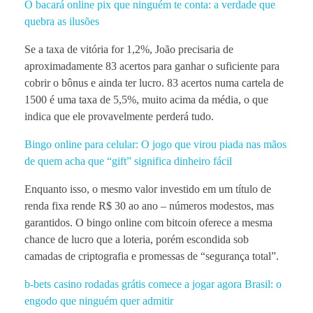
O bacará online pix que ninguém te conta: a verdade que
quebra as ilusões
Se a taxa de vitória for 1,2%, João precisaria de
aproximadamente 83 acertos para ganhar o suficiente para
cobrir o bônus e ainda ter lucro. 83 acertos numa cartela de
1500 é uma taxa de 5,5%, muito acima da média, o que
indica que ele provavelmente perderá tudo.
Bingo online para celular: O jogo que virou piada nas mãos
de quem acha que “gift” significa dinheiro fácil
Enquanto isso, o mesmo valor investido em um título de
renda fixa rende R$ 30 ao ano – números modestos, mas
garantidos. O bingo online com bitcoin oferece a mesma
chance de lucro que a loteria, porém escondida sob
camadas de criptografia e promessas de “segurança total”.
b-bets casino rodadas grátis comece a jogar agora Brasil: o
engodo que ninguém quer admitir