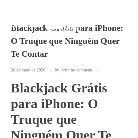
Blackjack Grátis para iPhone:
O Truque que Ninguém Quer
Mwove Education
A Maior Escola de Movimento do Brasil.
Te Contar
26 de maio de 2026
by
with
no comment
Blackjack Grátis
para iPhone: O
Truque que
Ninguém Quer Te