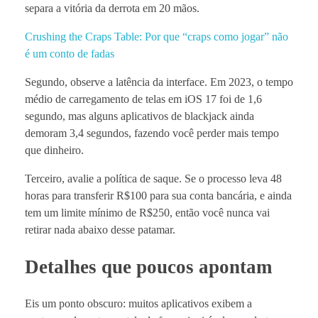
separa a vitória da derrota em 20 mãos.
Crushing the Craps Table: Por que “craps como jogar” não
é um conto de fadas
Segundo, observe a latência da interface. Em 2023, o tempo
médio de carregamento de telas em iOS 17 foi de 1,6
segundo, mas alguns aplicativos de blackjack ainda
demoram 3,4 segundos, fazendo você perder mais tempo
que dinheiro.
Terceiro, avalie a política de saque. Se o processo leva 48
horas para transferir R$100 para sua conta bancária, e ainda
tem um limite mínimo de R$250, então você nunca vai
retirar nada abaixo desse patamar.
Detalhes que poucos apontam
Eis um ponto obscuro: muitos aplicativos exibem a