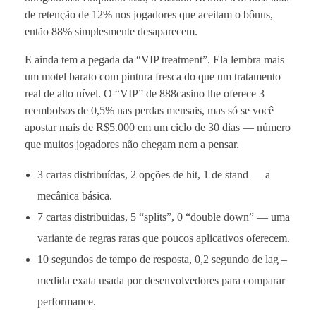
de retenção de 12% nos jogadores que aceitam o bônus,
então 88% simplesmente desaparecem.
E ainda tem a pegada da “VIP treatment”. Ela lembra mais
um motel barato com pintura fresca do que um tratamento
real de alto nível. O “VIP” de 888casino lhe oferece 3
reembolsos de 0,5% nas perdas mensais, mas só se você
apostar mais de R$5.000 em um ciclo de 30 dias — número
que muitos jogadores não chegam nem a pensar.
3 cartas distribuídas, 2 opções de hit, 1 de stand — a
mecânica básica.
7 cartas distribuidas, 5 “splits”, 0 “double down” — uma
variante de regras raras que poucos aplicativos oferecem.
10 segundos de tempo de resposta, 0,2 segundo de lag –
medida exata usada por desenvolvedores para comparar
performance.