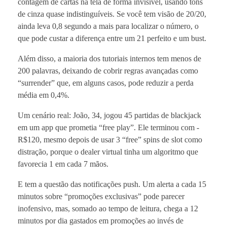
contagem de cartas na tela de forma invisível, usando tons
de cinza quase indistinguíveis. Se você tem visão de 20/20,
ainda leva 0,8 segundo a mais para localizar o número, o
que pode custar a diferença entre um 21 perfeito e um bust.
Além disso, a maioria dos tutoriais internos tem menos de
200 palavras, deixando de cobrir regras avançadas como
“surrender” que, em alguns casos, pode reduzir a perda
média em 0,4%.
Um cenário real: João, 34, jogou 45 partidas de blackjack
em um app que prometia “free play”. Ele terminou com -
R$120, mesmo depois de usar 3 “free” spins de slot como
distração, porque o dealer virtual tinha um algoritmo que
favorecia 1 em cada 7 mãos.
E tem a questão das notificações push. Um alerta a cada 15
minutos sobre “promoções exclusivas” pode parecer
inofensivo, mas, somado ao tempo de leitura, chega a 12
minutos por dia gastados em promoções ao invés de