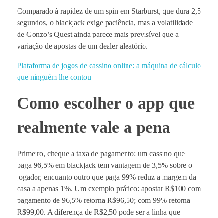
Comparado à rapidez de um spin em Starburst, que dura 2,5
segundos, o blackjack exige paciência, mas a volatilidade
de Gonzo’s Quest ainda parece mais previsível que a
variação de apostas de um dealer aleatório.
Plataforma de jogos de cassino online: a máquina de cálculo
que ninguém lhe contou
Como escolher o app que
realmente vale a pena
Primeiro, cheque a taxa de pagamento: um cassino que
paga 96,5% em blackjack tem vantagem de 3,5% sobre o
jogador, enquanto outro que paga 99% reduz a margem da
casa a apenas 1%. Um exemplo prático: apostar R$100 com
pagamento de 96,5% retorna R$96,50; com 99% retorna
R$99,00. A diferença de R$2,50 pode ser a linha que