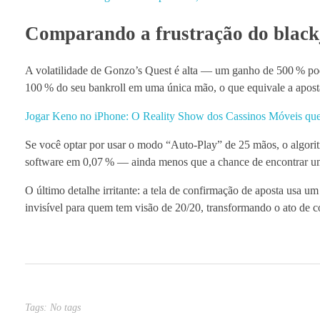
Comparando a frustração do blackj
A volatilidade de Gonzo’s Quest é alta — um ganho de 500 % pode
100 % do seu bankroll em uma única mão, o que equivale a apos
Jogar Keno no iPhone: O Reality Show dos Cassinos Móveis qu
Se você optar por usar o modo “Auto‑Play” de 25 mãos, o algorit
software em 0,07 % — ainda menos que a chance de encontrar um
O último detalhe irritante: a tela de confirmação de aposta usa 
invisível para quem tem visão de 20/20, transformando o ato de 
Tags: No tags