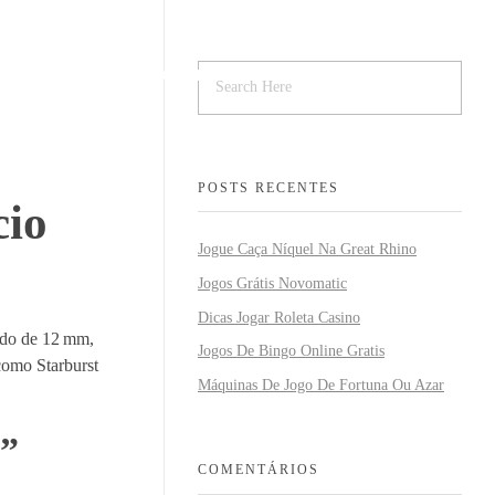
OS
VIDEOS
DEPOIMENTOS
APPS
CONTATO
POSTS RECENTES
cio
Jogue Caça Níquel Na Great Rhino
Jogos Grátis Novomatic
Dicas Jogar Roleta Casino
ado de 12 mm,
Jogos De Bingo Online Gratis
como Starburst
Máquinas De Jogo De Fortuna Ou Azar
s”
COMENTÁRIOS