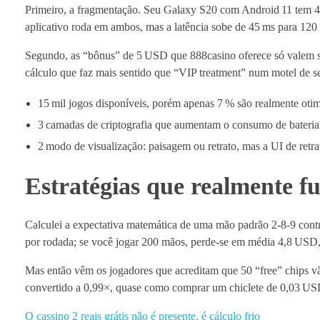
Primeiro, a fragmentação. Seu Galaxy S20 com Android 11 tem 
aplicativo roda em ambos, mas a latência sobe de 45 ms para 120 
Segundo, as “bônus” de 5 USD que 888casino oferece só valem 
cálculo que faz mais sentido que “VIP treatment” num motel de s
15 mil jogos disponíveis, porém apenas 7 % são realmente oti
3 camadas de criptografia que aumentam o consumo de bateria
2 modo de visualização: paisagem ou retrato, mas a UI de retrat
Estratégias que realmente f
Calculei a expectativa matemática de uma mão padrão 2‑8‑9 contra
por rodada; se você jogar 200 mãos, perde‑se em média 4,8 USD,
Mas então vêm os jogadores que acreditam que 50 “free” chips v
convertido a 0,99×, quase como comprar um chiclete de 0,03 USD
O cassino 2 reais grátis não é presente, é cálculo frio