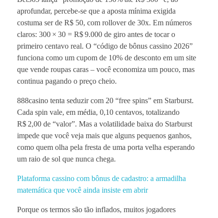
aprofundar, percebe-se que a aposta mínima exigida
costuma ser de R$ 50, com rollover de 30x. Em números
claros: 300 × 30 = R$ 9.000 de giro antes de tocar o
primeiro centavo real. O “código de bônus cassino 2026”
funciona como um cupom de 10% de desconto em um site
que vende roupas caras – você economiza um pouco, mas
continua pagando o preço cheio.
888casino tenta seduzir com 20 “free spins” em Starburst.
Cada spin vale, em média, 0,10 centavos, totalizando
R$ 2,00 de “valor”. Mas a volatilidade baixa do Starburst
impede que você veja mais que alguns pequenos ganhos,
como quem olha pela fresta de uma porta velha esperando
um raio de sol que nunca chega.
Plataforma cassino com bônus de cadastro: a armadilha
matemática que você ainda insiste em abrir
Porque os termos são tão inflados, muitos jogadores