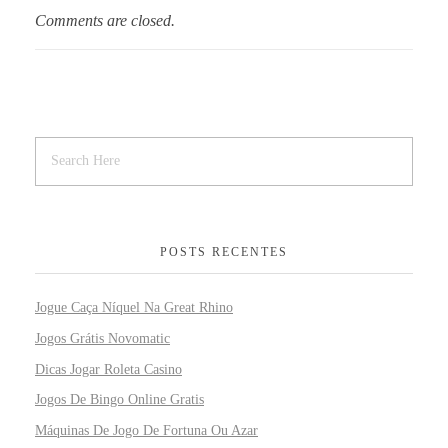
Comments are closed.
POSTS RECENTES
Jogue Caça Níquel Na Great Rhino
Jogos Grátis Novomatic
Dicas Jogar Roleta Casino
Jogos De Bingo Online Gratis
Máquinas De Jogo De Fortuna Ou Azar