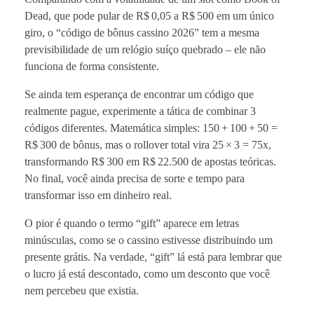
Dead, que pode pular de R$ 0,05 a R$ 500 em um único
giro, o “código de bônus cassino 2026” tem a mesma
previsibilidade de um relógio suíço quebrado – ele não
funciona de forma consistente.
Se ainda tem esperança de encontrar um código que
realmente pague, experimente a tática de combinar 3
códigos diferentes. Matemática simples: 150 + 100 + 50 =
R$ 300 de bônus, mas o rollover total vira 25 × 3 = 75x,
transformando R$ 300 em R$ 22.500 de apostas teóricas.
No final, você ainda precisa de sorte e tempo para
transformar isso em dinheiro real.
O pior é quando o termo “gift” aparece em letras
minúsculas, como se o cassino estivesse distribuindo um
presente grátis. Na verdade, “gift” lá está para lembrar que
o lucro já está descontado, como um desconto que você
nem percebeu que existia.