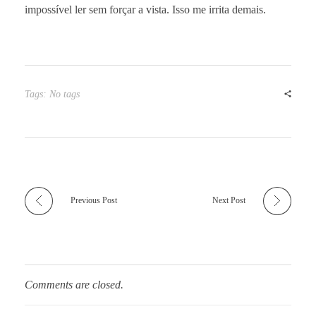
impossível ler sem forçar a vista. Isso me irrita demais.
Tags: No tags
Previous Post
Next Post
Comments are closed.