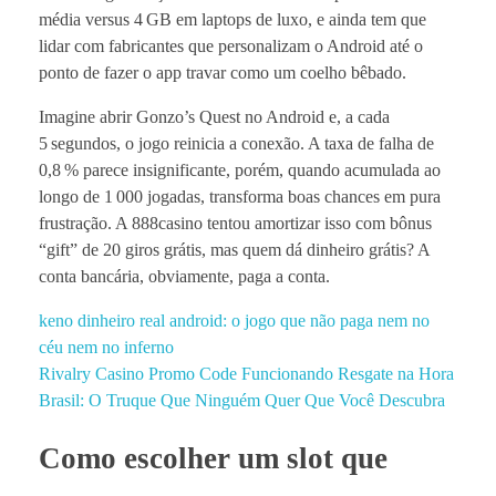
média versus 4 GB em laptops de luxo, e ainda tem que
lidar com fabricantes que personalizam o Android até o
ponto de fazer o app travar como um coelho bêbado.
Imagine abrir Gonzo’s Quest no Android e, a cada
5 segundos, o jogo reinicia a conexão. A taxa de falha de
0,8 % parece insignificante, porém, quando acumulada ao
longo de 1 000 jogadas, transforma boas chances em pura
frustração. A 888casino tentou amortizar isso com bônus
“gift” de 20 giros grátis, mas quem dá dinheiro grátis? A
conta bancária, obviamente, paga a conta.
keno dinheiro real android: o jogo que não paga nem no
céu nem no inferno
Rivalry Casino Promo Code Funcionando Resgate na Hora
Brasil: O Truque Que Ninguém Quer Que Você Descubra
Como escolher um slot que