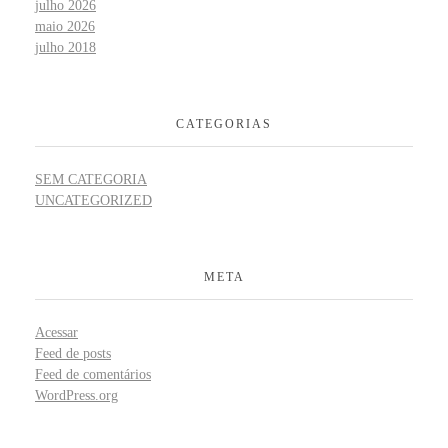
julho 2026
maio 2026
julho 2018
CATEGORIAS
SEM CATEGORIA
UNCATEGORIZED
META
Acessar
Feed de posts
Feed de comentários
WordPress.org