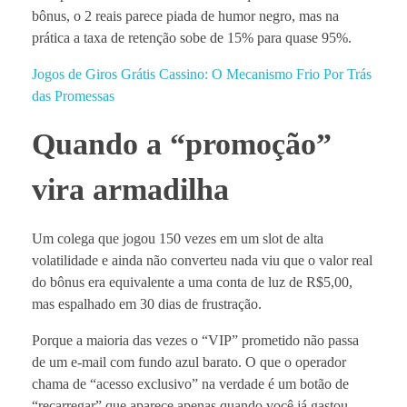
bônus, o 2 reais parece piada de humor negro, mas na
prática a taxa de retenção sobe de 15% para quase 95%.
Jogos de Giros Grátis Cassino: O Mecanismo Frio Por Trás
das Promessas
Quando a “promoção”
vira armadilha
Um colega que jogou 150 vezes em um slot de alta
volatilidade e ainda não converteu nada viu que o valor real
do bônus era equivalente a uma conta de luz de R$5,00,
mas espalhado em 30 dias de frustração.
Porque a maioria das vezes o “VIP” prometido não passa
de um e‑mail com fundo azul barato. O que o operador
chama de “acesso exclusivo” na verdade é um botão de
“recarregar” que aparece apenas quando você já gastou