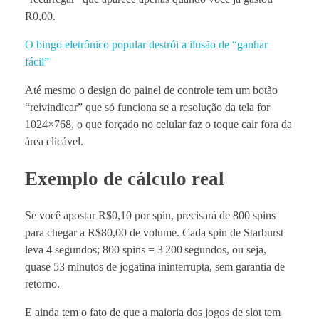
R0,00.
O bingo eletrônico popular destrói a ilusão de “ganhar
fácil”
Até mesmo o design do painel de controle tem um botão
“reivindicar” que só funciona se a resolução da tela for
1024×768, o que forçado no celular faz o toque cair fora da
área clicável.
Exemplo de cálculo real
Se você apostar R$0,10 por spin, precisará de 800 spins
para chegar a R$80,00 de volume. Cada spin de Starburst
leva 4 segundos; 800 spins = 3 200 segundos, ou seja,
quase 53 minutos de jogatina ininterrupta, sem garantia de
retorno.
E ainda tem o fato de que a maioria dos jogos de slot tem