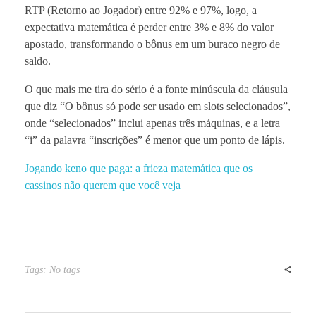
RTP (Retorno ao Jogador) entre 92% e 97%, logo, a
expectativa matemática é perder entre 3% e 8% do valor
apostado, transformando o bônus em um buraco negro de
saldo.
O que mais me tira do sério é a fonte minúscula da cláusula
que diz “O bônus só pode ser usado em slots selecionados”,
onde “selecionados” inclui apenas três máquinas, e a letra
“i” da palavra “inscrições” é menor que um ponto de lápis.
Jogando keno que paga: a frieza matemática que os
cassinos não querem que você veja
Tags: No tags