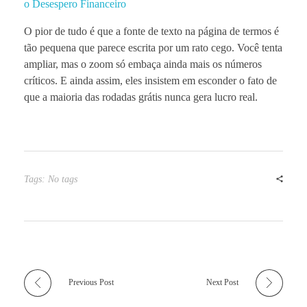
o Desespero Financeiro
O pior de tudo é que a fonte de texto na página de termos é
tão pequena que parece escrita por um rato cego. Você tenta
ampliar, mas o zoom só embaça ainda mais os números
críticos. E ainda assim, eles insistem em esconder o fato de
que a maioria das rodadas grátis nunca gera lucro real.
Tags: No tags
Previous Post
Next Post