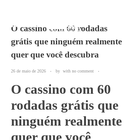
O cassino com 60 rodadas
grátis que ninguém realmente
Mwove Education
A Maior Escola de Movimento do Brasil.
quer que você descubra
26 de maio de 2026
by
with
no comment
O cassino com 60
rodadas grátis que
ninguém realmente
quer que você