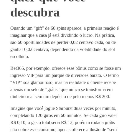
descubra
Quando um “gift” de 60 spins aparece, a primeira reação é
imaginar que a casa já está dividindo o lucro. Na prática,
são 60 oportunidades de perder 0,02 centavo cada, ou de
ganhar 0,02 centavo, dependendo da volatilidade do slot
escolhido.
Bet365, por exemplo, oferece esse bônus como se fosse um
ingresso VIP para um parque de diversões barato. O termo
“VIP” soa glamouroso, mas na realidade o cliente recebe
apenas um selo de “grátis” que nunca se transforma em
dinheiro real sem um depósito de pelo menos R$ 200.
Imagine que você jogue Starburst duas vezes por minuto,
completando 120 giros em 60 minutos. Se cada giro valer
R$ 0,10, o gasto total seria R$ 12, porém a rodada grátis
não cobre esse consumo, apenas oferece a ilusão de “sem