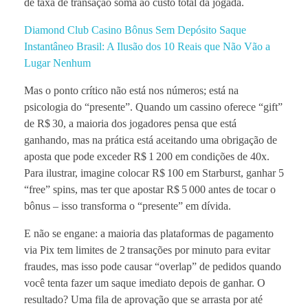
de taxa de transação soma ao custo total da jogada.
Diamond Club Casino Bônus Sem Depósito Saque
Instantâneo Brasil: A Ilusão dos 10 Reais que Não Vão a
Lugar Nenhum
Mas o ponto crítico não está nos números; está na
psicologia do “presente”. Quando um cassino oferece “gift”
de R$ 30, a maioria dos jogadores pensa que está
ganhando, mas na prática está aceitando uma obrigação de
aposta que pode exceder R$ 1 200 em condições de 40x.
Para ilustrar, imagine colocar R$ 100 em Starburst, ganhar 5
“free” spins, mas ter que apostar R$ 5 000 antes de tocar o
bônus – isso transforma o “presente” em dívida.
E não se engane: a maioria das plataformas de pagamento
via Pix tem limites de 2 transações por minuto para evitar
fraudes, mas isso pode causar “overlap” de pedidos quando
você tenta fazer um saque imediato depois de ganhar. O
resultado? Uma fila de aprovação que se arrasta por até