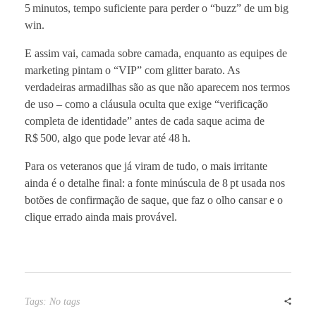
5 minutos, tempo suficiente para perder o “buzz” de um big
win.
E assim vai, camada sobre camada, enquanto as equipes de
marketing pintam o “VIP” com glitter barato. As
verdadeiras armadilhas são as que não aparecem nos termos
de uso – como a cláusula oculta que exige “verificação
completa de identidade” antes de cada saque acima de
R$ 500, algo que pode levar até 48 h.
Para os veteranos que já viram de tudo, o mais irritante
ainda é o detalhe final: a fonte minúscula de 8 pt usada nos
botões de confirmação de saque, que faz o olho cansar e o
clique errado ainda mais provável.
Tags: No tags