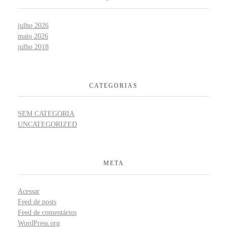
julho 2026
maio 2026
julho 2018
CATEGORIAS
SEM CATEGORIA
UNCATEGORIZED
META
Acessar
Feed de posts
Feed de comentários
WordPress.org