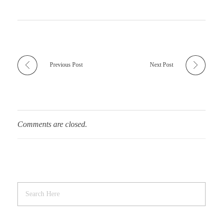
Previous Post
Next Post
Comments are closed.