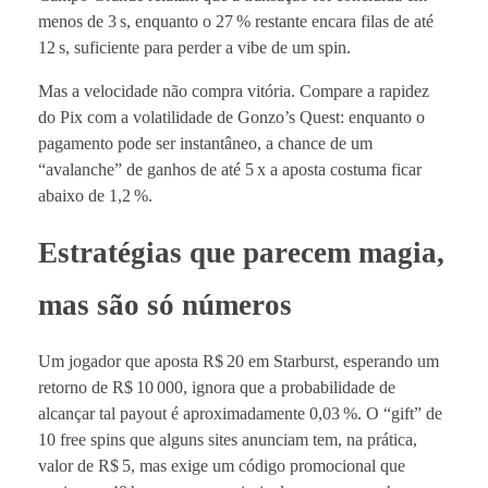
menos de 3 s, enquanto o 27 % restante encara filas de até
12 s, suficiente para perder a vibe de um spin.
Mas a velocidade não compra vitória. Compare a rapidez
do Pix com a volatilidade de Gonzo’s Quest: enquanto o
pagamento pode ser instantâneo, a chance de um
“avalanche” de ganhos de até 5 x a aposta costuma ficar
abaixo de 1,2 %.
Estratégias que parecem magia,
mas são só números
Um jogador que aposta R$ 20 em Starburst, esperando um
retorno de R$ 10 000, ignora que a probabilidade de
alcançar tal payout é aproximadamente 0,03 %. O “gift” de
10 free spins que alguns sites anunciam tem, na prática,
valor de R$ 5, mas exige um código promocional que