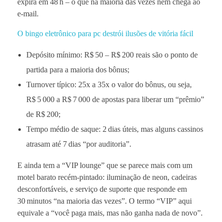
expira em 48 h – o que na maioria das vezes nem chega ao
e‑mail.
O bingo eletrônico para pc destrói ilusões de vitória fácil
Depósito mínimo: R$ 50 – R$ 200 reais são o ponto de
partida para a maioria dos bônus;
Turnover típico: 25x a 35x o valor do bônus, ou seja,
R$ 5 000 a R$ 7 000 de apostas para liberar um “prêmio”
de R$ 200;
Tempo médio de saque: 2 dias úteis, mas alguns cassinos
atrasam até 7 dias “por auditoria”.
E ainda tem a “VIP lounge” que se parece mais com um
motel barato recém-pintado: iluminação de neon, cadeiras
desconfortáveis, e serviço de suporte que responde em
30 minutos “na maioria das vezes”. O termo “VIP” aqui
equivale a “você paga mais, mas não ganha nada de novo”.