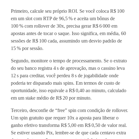
Primeiro, calcule seu próprio ROI. Se você coloca R$ 100
em um slot com RTP de 96,5 % e aceita um bônus de
100 % com rollover de 30x, precisa gerar R$ 6 000 em
apostas antes de tocar o saque. Isso significa, em média, 60
sessões de R$ 100 cada, assumindo um desvio padrão de
15 % por sessão.
Segundo, monitore o tempo de processamento. Se o extrato
do seu banco registra 4 s de aprovação, mas o cassino leva
12 s para creditar, você perdeu 8 s de jogabilidade onde
poderia ter disparado mais spins. Em termos de custo de
oportunidade, isso equivale a R$ 0,40 ao minuto, calculado
em um stake médio de R$ 20 por minuto.
Terceiro, desconfie de “free” spin com condição de rollover.
Um spin gratuito que requer 10x a aposta para liberar o
ganho efetivo transforma R$ 5,00 em R$ 0,50 de valor real.
Se estiver usando Pix, lembre‑se de que cada centavo extra