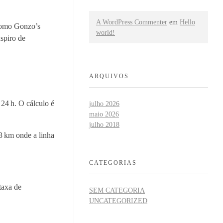
A WordPress Commenter
em
Hello
 como Gonzo’s
world!
spiro de
ARQUIVOS
24 h. O cálculo é
julho 2026
maio 2026
julho 2018
3 km onde a linha
CATEGORIAS
taxa de
SEM CATEGORIA
UNCATEGORIZED