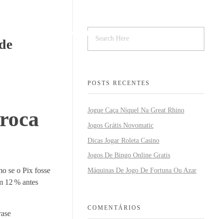
OS
VIDEOS
DEPOIMENTOS
APPS
CONTATO
 de
POSTS RECENTES
Jogue Caça Níquel Na Great Rhino
troca
Jogos Grátis Novomatic
Dicas Jogar Roleta Casino
Jogos De Bingo Online Gratis
o se o Pix fosse
Máquinas De Jogo De Fortuna Ou Azar
em 12 % antes
COMENTÁRIOS
rase