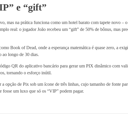
IP” e “gift”
o, mas na prática funciona como um hotel barato com tapete novo – o b
emplo real: o jogador João recebeu um “gift” de 50% de bônus, mas pre
 como Book of Dead, onde a esperança matemática é quase zero, a exig
 ao longo de 30 dias.
 código QR do aplicativo bancário para gerar um PIX dinâmico com val
s, tornando o esforço inútil.
 a opção de Pix sob um ícone de três linhas, cujo tamanho de fonte par
ade fosse um luxo que só os “VIP” podem pagar.