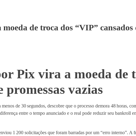
HOME
SOBRE O FMS
BENEFÍCI
a moeda de troca dos “VIP” cansados
or Pix vira a moeda de 
e promessas vazias
 em menos de 30 segundos, descobre que o processo demora 48 horas, com
diferença entre o tempo anunciado e o real pode reduzir seu bankroll 
nviou 1 200 solicitações que foram barradas por um “erro interno”. A f