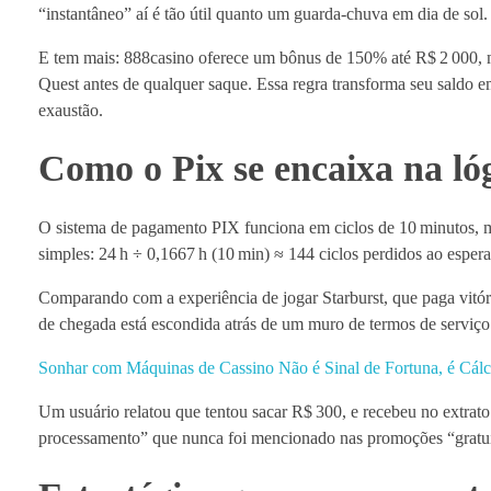
“instantâneo” aí é tão útil quanto um guarda-chuva em dia de sol.
E tem mais: 888casino oferece um bônus de 150% até R$ 2 000, ma
Quest antes de qualquer saque. Essa regra transforma seu saldo 
exaustão.
Como o Pix se encaixa na lóg
O sistema de pagamento PIX funciona em ciclos de 10 minutos, ma
simples: 24 h ÷ 0,1667 h (10 min) ≈ 144 ciclos perdidos ao esper
Comparando com a experiência de jogar Starburst, que paga vitó
de chegada está escondida atrás de um muro de termos de serviço
Sonhar com Máquinas de Cassino Não é Sinal de Fortuna, é Cál
Um usuário relatou que tentou sacar R$ 300, e recebeu no extra
processamento” que nunca foi mencionado nas promoções “gratuita