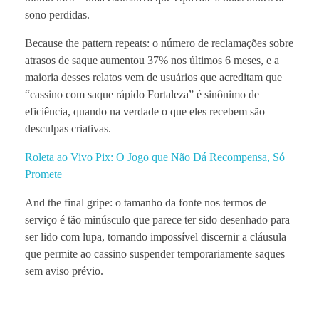
sono perdidas.
Because the pattern repeats: o número de reclamações sobre
atrasos de saque aumentou 37% nos últimos 6 meses, e a
maioria desses relatos vem de usuários que acreditam que
“cassino com saque rápido Fortaleza” é sinônimo de
eficiência, quando na verdade o que eles recebem são
desculpas criativas.
Roleta ao Vivo Pix: O Jogo que Não Dá Recompensa, Só
Promete
And the final gripe: o tamanho da fonte nos termos de
serviço é tão minúsculo que parece ter sido desenhado para
ser lido com lupa, tornando impossível discernir a cláusula
que permite ao cassino suspender temporariamente saques
sem aviso prévio.