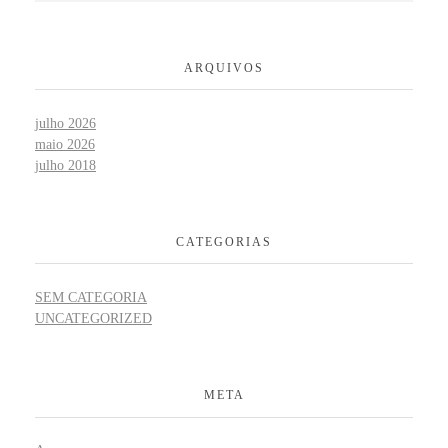
ARQUIVOS
julho 2026
maio 2026
julho 2018
CATEGORIAS
SEM CATEGORIA
UNCATEGORIZED
META