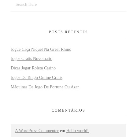
POSTS RECENTES
Jogue Caça Níquel Na Great Rhino
Jogos Grátis Novomatic
Dicas Jogar Roleta Casino
Jogos De Bingo Online Gratis
Máquinas De Jogo De Fortuna Ou Azar
COMENTÁRIOS
A WordPress Commenter
em
Hello world!