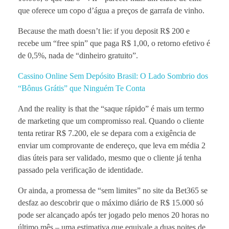
que oferece um copo d’água a preços de garrafa de vinho.
Because the math doesn’t lie: if you deposit R$ 200 e
recebe um “free spin” que paga R$ 1,00, o retorno efetivo é
de 0,5%, nada de “dinheiro gratuito”.
Cassino Online Sem Depósito Brasil: O Lado Sombrio dos
“Bônus Grátis” que Ninguém Te Conta
And the reality is that the “saque rápido” é mais um termo
de marketing que um compromisso real. Quando o cliente
tenta retirar R$ 7.200, ele se depara com a exigência de
enviar um comprovante de endereço, que leva em média 2
dias úteis para ser validado, mesmo que o cliente já tenha
passado pela verificação de identidade.
Or ainda, a promessa de “sem limites” no site da Bet365 se
desfaz ao descobrir que o máximo diário de R$ 15.000 só
pode ser alcançado após ter jogado pelo menos 20 horas no
último mês – uma estimativa que equivale a duas noites de