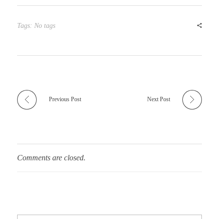
Tags: No tags
Previous Post
Next Post
Comments are closed.