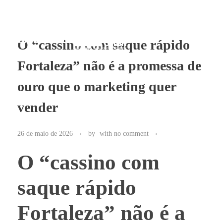
O “cassino com saque rápido
Fortaleza” não é a promessa de
Mwove Education
A Maior Escola de Movimento do Brasil.
ouro que o marketing quer
vender
26 de maio de 2026
by
with
no comment
O “cassino com
saque rápido
Fortaleza” não é a