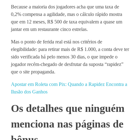
Because a maioria dos jogadores acha que uma taxa de
0,2% compensa a agilidade, mas o cálculo rápido mostra
que em 12 meses, R$ 500 de taxa equivalem a quase um
jantar em um restaurante cinco estrelas.
Mas o ponto de ferida real está nos critérios de
elegibilidade: para retirar mais de R$ 1.000, a conta deve ter
sido verificada há pelo menos 30 dias, o que impede o
jogador recém‑chegado de desfrutar da suposta “rapidez”
que o site propaganda.
Apostar em Roleta com Pix: Quando a Rapidez Encontra a
Ilusão dos Ganhos
Os detalhes que ninguém
menciona nas páginas de
bônus