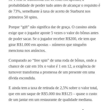
probabilidade de perder tudo antes de alcançar o requisito é
de 73%, semelhante à taxa de acerto de Starburst nos
primeiros 50 spins.
Porque “gift” não significa dar de graça. O cassino ainda
exige que o jogador aposte 5 vezes o valor do bônus antes
de poder sacar. Se o jogador receber R$200, ele tem que
girar R$1.000 em apostas – números que ninguém
menciona nos anúncios.
Comparado ao “free spin” de uma roda de bônus, onde a
chance de cair em 10x o valor é 1 em 12, a exigência de
turnover transforma a promessa de um presente em uma
dívida escondida.
E ainda tem a taxa de retirada de 2,5% sobre o valor total,
que em um saque de R$5.000 tira R$125 – quase o custo
de um jantar em um restaurante de qualidade mediana.