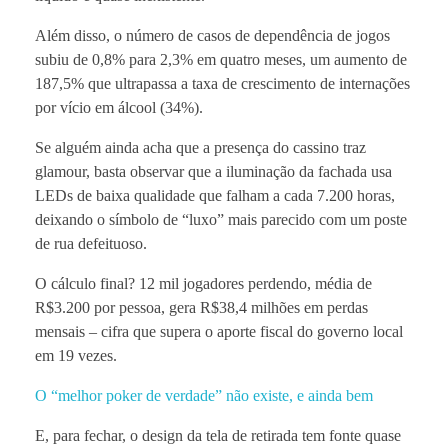
Além disso, o número de casos de dependência de jogos
subiu de 0,8% para 2,3% em quatro meses, um aumento de
187,5% que ultrapassa a taxa de crescimento de internações
por vício em álcool (34%).
Se alguém ainda acha que a presença do cassino traz
glamour, basta observar que a iluminação da fachada usa
LEDs de baixa qualidade que falham a cada 7.200 horas,
deixando o símbolo de “luxo” mais parecido com um poste
de rua defeituoso.
O cálculo final? 12 mil jogadores perdendo, média de
R$3.200 por pessoa, gera R$38,4 milhões em perdas
mensais – cifra que supera o aporte fiscal do governo local
em 19 vezes.
O “melhor poker de verdade” não existe, e ainda bem
E, para fechar, o design da tela de retirada tem fonte quase