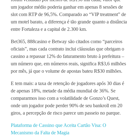
um jogador médio poderia ganhar em apenas 8 sessões de
slot com RTP de 96,5%. Comparado ao “VIP treatment” de
um motel barato, a diferença é tão grande quanto a distância
entre Fortaleza e a capital de 2.300 km.
Bet365, 888casino e Betway são citados como “parceiros
oficiais”, mas cada contrato inclui cláusulas que obrigam o
cassino a repassar 12% do faturamento bruto à prefeitura –
um número que, em números reais, significa R$3,6 milhões
por mês, já que o volume de apostas bateu R$30 milhões.
E tem mais: a taxa de retenção de jogadores após 30 dias é
de apenas 18%, metade da média mundial de 36%. Se
compararmos isso com a volatilidade de Gonzo’s Quest,
onde um jogador pode perder 90% de seu bankroll em 20
giros, a percepção de risco parece um passeio no parque.
Plataforma de Cassino que Aceita Cartão Visa: O
Mecanismo da Falta de Magia