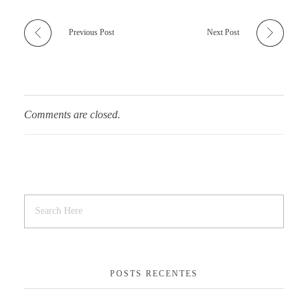
Previous Post
Next Post
Comments are closed.
POSTS RECENTES