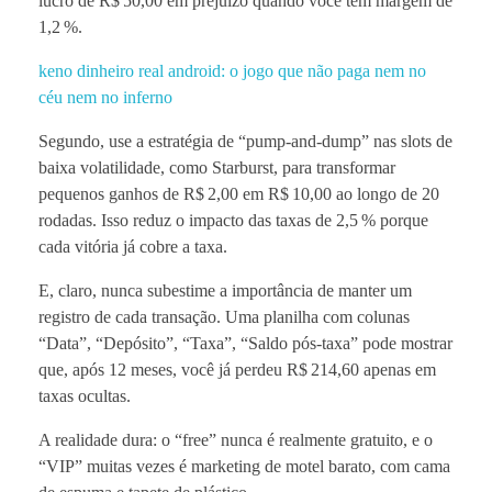
lucro de R$ 50,00 em prejuízo quando você tem margem de
1,2 %.
keno dinheiro real android: o jogo que não paga nem no
céu nem no inferno
Segundo, use a estratégia de “pump‑and‑dump” nas slots de
baixa volatilidade, como Starburst, para transformar
pequenos ganhos de R$ 2,00 em R$ 10,00 ao longo de 20
rodadas. Isso reduz o impacto das taxas de 2,5 % porque
cada vitória já cobre a taxa.
E, claro, nunca subestime a importância de manter um
registro de cada transação. Uma planilha com colunas
“Data”, “Depósito”, “Taxa”, “Saldo pós‑taxa” pode mostrar
que, após 12 meses, você já perdeu R$ 214,60 apenas em
taxas ocultas.
A realidade dura: o “free” nunca é realmente gratuito, e o
“VIP” muitas vezes é marketing de motel barato, com cama