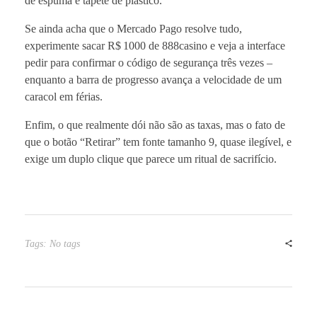
de espuma e tapete de plástico.
Se ainda acha que o Mercado Pago resolve tudo,
experimente sacar R$ 1000 de 888casino e veja a interface
pedir para confirmar o código de segurança três vezes –
enquanto a barra de progresso avança a velocidade de um
caracol em férias.
Enfim, o que realmente dói não são as taxas, mas o fato de
que o botão “Retirar” tem fonte tamanho 9, quase ilegível, e
exige um duplo clique que parece um ritual de sacrifício.
Tags: No tags