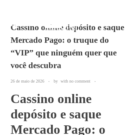
Cassino online depósito e saque
Mercado Pago: o truque do
Mwove Education
A Maior Escola de Movimento do Brasil.
“VIP” que ninguém quer que
você descubra
26 de maio de 2026
by
with
no comment
Cassino online
depósito e saque
Mercado Pago: o