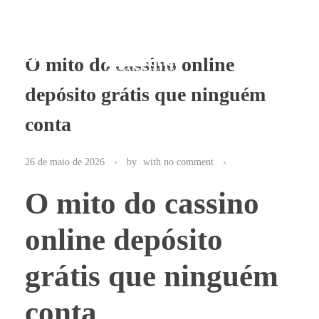
O mito do cassino online
depósito grátis que ninguém
Mwove Education
A Maior Escola de Movimento do Brasil.
conta
26 de maio de 2026
by
with
no comment
O mito do cassino
online depósito
grátis que ninguém
conta