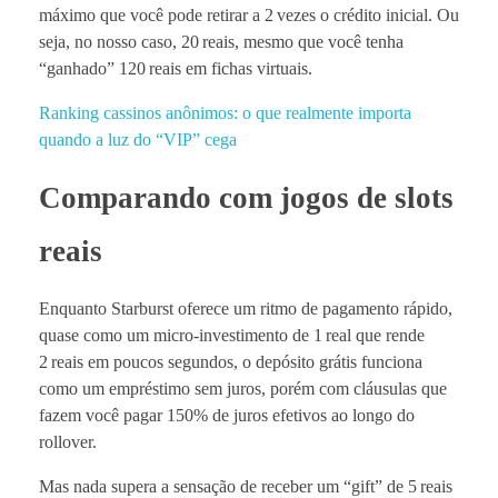
máximo que você pode retirar a 2 vezes o crédito inicial. Ou
seja, no nosso caso, 20 reais, mesmo que você tenha
“ganhado” 120 reais em fichas virtuais.
Ranking cassinos anônimos: o que realmente importa
quando a luz do “VIP” cega
Comparando com jogos de slots
reais
Enquanto Starburst oferece um ritmo de pagamento rápido,
quase como um micro‑investimento de 1 real que rende
2 reais em poucos segundos, o depósito grátis funciona
como um empréstimo sem juros, porém com cláusulas que
fazem você pagar 150% de juros efetivos ao longo do
rollover.
Mas nada supera a sensação de receber um “gift” de 5 reais