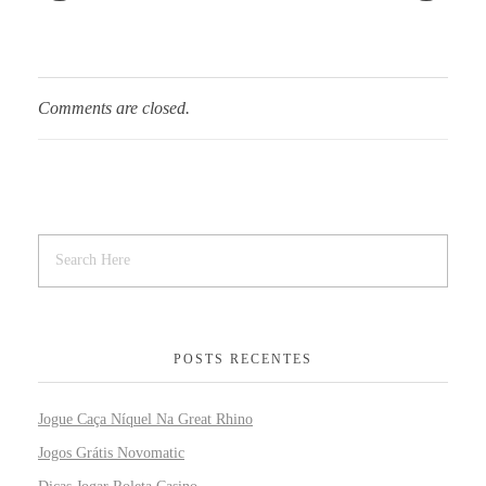
Comments are closed.
POSTS RECENTES
Jogue Caça Níquel Na Great Rhino
Jogos Grátis Novomatic