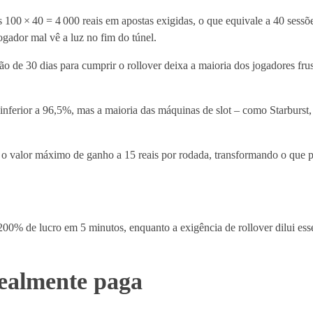
100 × 40 = 4 000 reais em apostas exigidas, o que equivale a 40 sessõe
gador mal vê a luz no fim do túnel.
o de 30 dias para cumprir o rollover deixa a maioria dos jogadores frus
nferior a 96,5%, mas a maioria das máquinas de slot – como Starburst
e o valor máximo de ganho a 15 reais por rodada, transformando o que 
200% de lucro em 5 minutos, enquanto a exigência de rollover dilui es
realmente paga