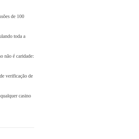
essões de 100
ulando toda a
no não é caridade:
e verificação de
 qualquer casino