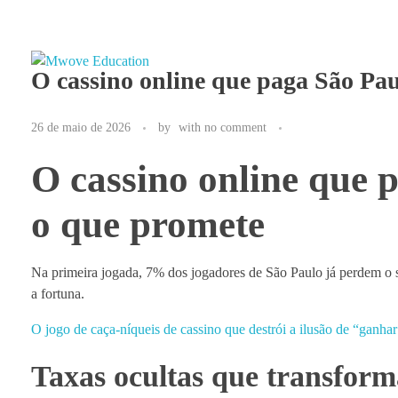
O cassino online que paga São Pa
Mwove Education
A Maior Escola de Movimento do Brasil.
26 de maio de 2026
by
with
no comment
O cassino online que 
o que promete
Na primeira jogada, 7% dos jogadores de São Paulo já perdem o s
a fortuna.
O jogo de caça‑níqueis de cassino que destrói a ilusão de “ganhar 
Taxas ocultas que transfor