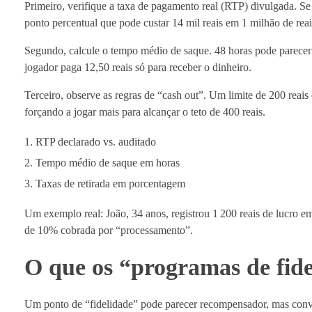
Primeiro, verifique a taxa de pagamento real (RTP) divulgada. Se
ponto percentual que pode custar 14 mil reais em 1 milhão de reai
Segundo, calcule o tempo médio de saque. 48 horas pode parecer r
jogador paga 12,50 reais só para receber o dinheiro.
Terceiro, observe as regras de “cash out”. Um limite de 200 reai
forçando a jogar mais para alcançar o teto de 400 reais.
RTP declarado vs. auditado
Tempo médio de saque em horas
Taxas de retirada em porcentagem
Um exemplo real: João, 34 anos, registrou 1 200 reais de lucro e
de 10% cobrada por “processamento”.
O que os “programas de fide
Um ponto de “fidelidade” pode parecer recompensador, mas convé