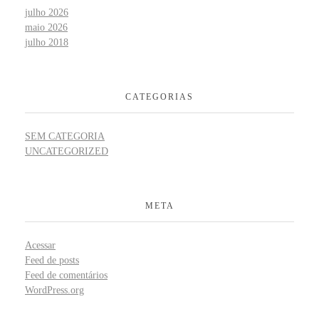
julho 2026
maio 2026
julho 2018
CATEGORIAS
SEM CATEGORIA
UNCATEGORIZED
META
Acessar
Feed de posts
Feed de comentários
WordPress.org