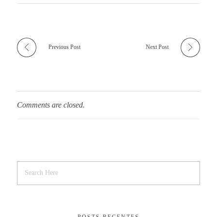
Previous Post
Next Post
Comments are closed.
POSTS RECENTES