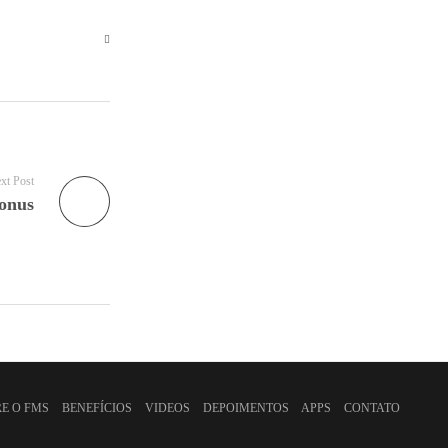
xt Post
Bonus
E O FMS
BENEFÍCIOS
VIDEOS
DEPOIMENTOS
APPS
CONTATO