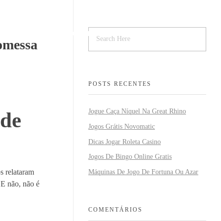
OS
VIDEOS
DEPOIMENTOS
APPS
CONTATO
romessa
POSTS RECENTES
Jogue Caça Níquel Na Great Rhino
ade
Jogos Grátis Novomatic
Dicas Jogar Roleta Casino
Jogos De Bingo Online Gratis
s relataram
Máquinas De Jogo De Fortuna Ou Azar
 E não, não é
COMENTÁRIOS