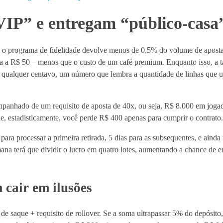
IP” e entregam “público‑casa
, o programa de fidelidade devolve menos de 0,5% do volume de aposta
 a R$ 50 – menos que o custo de um café premium. Enquanto isso, a ta
r qualquer centavo, um número que lembra a quantidade de linhas que 
anhado de um requisito de aposta de 40x, ou seja, R$ 8.000 em joga
e, estadisticamente, você perde R$ 400 apenas para cumprir o contrato.
para processar a primeira retirada, 5 dias para as subsequentes, e ainda 
a terá que dividir o lucro em quatro lotes, aumentando a chance de 
cair em ilusões
a de saque + requisito de rollover. Se a soma ultrapassar 5% do depósito