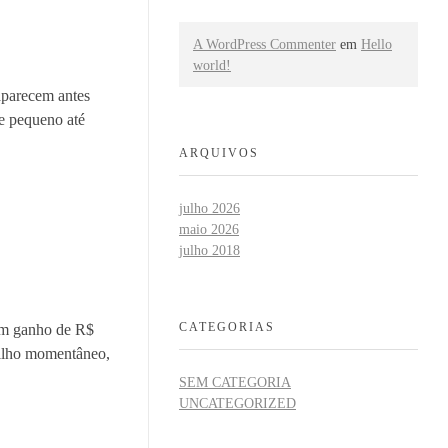
A WordPress Commenter
em
Hello
world!
aparecem antes
e pequeno até
ARQUIVOS
julho 2026
maio 2026
julho 2018
CATEGORIAS
 um ganho de R$
rilho momentâneo,
SEM CATEGORIA
UNCATEGORIZED