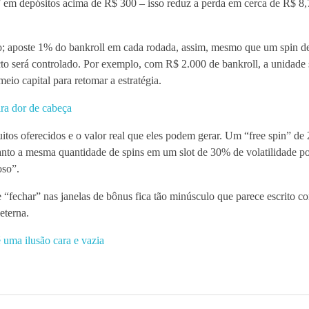
” em depósitos acima de R$ 300 – isso reduz a perda em cerca de R$ 8,
ição; aposte 1% do bankroll em cada rodada, assim, mesmo que um spin de 
 será controlado. Por exemplo, com R$ 2.000 de bankroll, a unidade 
io capital para retomar a estratégia.
ra dor de cabeça
uitos oferecidos e o valor real que eles podem gerar. Um “free spin” de
nto a mesma quantidade de spins em um slot de 30% de volatilidade p
oso”.
de “fechar” nas janelas de bônus fica tão minúsculo que parece escrito c
 eterna.
 uma ilusão cara e vazia