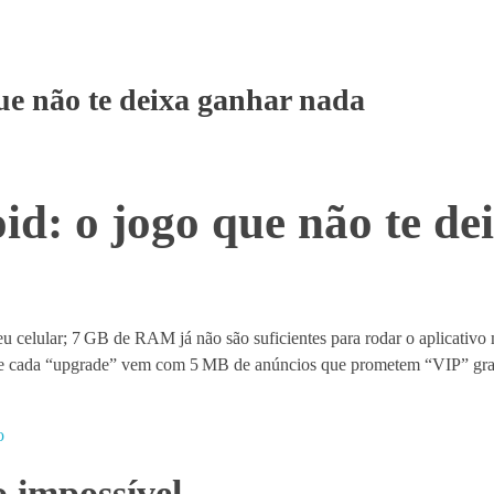
HOME
SOBRE O FMS
BENEFÍCI
ue não te deixa ganhar nada
d: o jogo que não te de
u celular; 7 GB de RAM já não são suficientes para rodar o aplicativo
rque cada “upgrade” vem com 5 MB de anúncios que prometem “VIP” gra
o
o impossível