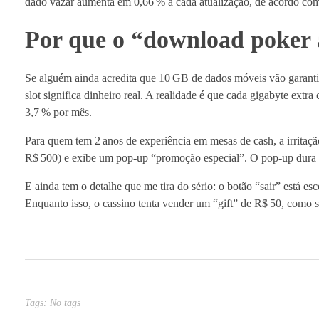
dado vazar aumenta em 0,66 % a cada atualização, de acordo com
Por que o “download poker 
Se alguém ainda acredita que 10 GB de dados móveis vão garanti
slot significa dinheiro real. A realidade é que cada gigabyte ex
3,7 % por mês.
Para quem tem 2 anos de experiência em mesas de cash, a irritaç
R$ 500) e exibe um pop‑up “promoção especial”. O pop‑up dura 7 
E ainda tem o detalhe que me tira do sério: o botão “sair” está e
Enquanto isso, o cassino tenta vender um “gift” de R$ 50, como s
Tags: No tags