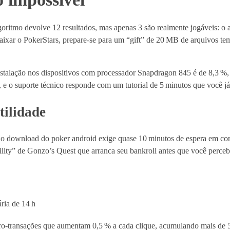
algoritmo devolve 12 resultados, mas apenas 3 são realmente jogáveis: o 
aixar o PokerStars, prepare‑se para um “gift” de 20 MB de arquivos te
stalação nos dispositivos com processador Snapdragon 845 é de 8,3 %,
, e o suporte técnico responde com um tutorial de 5 minutos que você já 
tilidade
a, o download do poker android exige quase 10 minutos de espera em c
tility” de Gonzo’s Quest que arranca seu bankroll antes que você perceb
ria de 14 h
micro‑transações que aumentam 0,5 % a cada clique, acumulando mais de