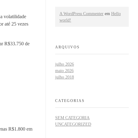
A WordPress Commenter
em
Hello
a volatilidade
world!
or até 25 vezes
rar R$33.750 de
ARQUIVOS
julho 2026
maio 2026
julho 2018
CATEGORIAS
SEM CATEGORIA
UNCATEGORIZED
penas R$1.800 em