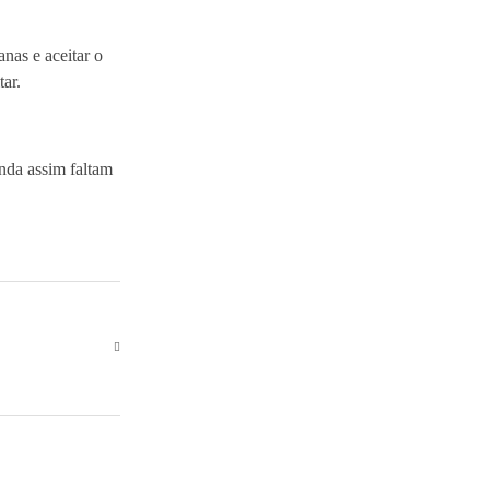
nas e aceitar o
ar.
inda assim faltam