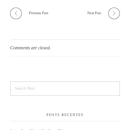
Previous Post
Next Post
Comments are closed.
POSTS RECENTES