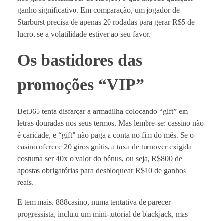
ganho significativo. Em comparação, um jogador de
Starburst precisa de apenas 20 rodadas para gerar R$5 de
lucro, se a volatilidade estiver ao seu favor.
Os bastidores das
promoções “VIP”
Bet365 tenta disfarçar a armadilha colocando “gift” em
letras douradas nos seus termos. Mas lembre‑se: cassino não
é caridade, e “gift” não paga a conta no fim do mês. Se o
casino oferece 20 giros grátis, a taxa de turnover exigida
costuma ser 40x o valor do bônus, ou seja, R$800 de
apostas obrigatórias para desbloquear R$10 de ganhos
reais.
E tem mais. 888casino, numa tentativa de parecer
progressista, incluiu um mini‑tutorial de blackjack, mas