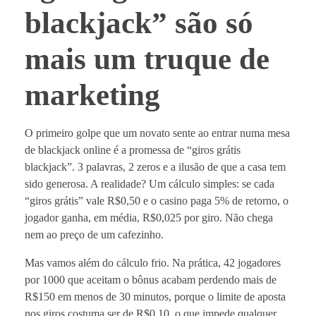
blackjack” são só
mais um truque de
marketing
O primeiro golpe que um novato sente ao entrar numa mesa
de blackjack online é a promessa de “giros grátis
blackjack”. 3 palavras, 2 zeros e a ilusão de que a casa tem
sido generosa. A realidade? Um cálculo simples: se cada
“giros grátis” vale R$0,50 e o casino paga 5% de retorno, o
jogador ganha, em média, R$0,025 por giro. Não chega
nem ao preço de um cafezinho.
Mas vamos além do cálculo frio. Na prática, 42 jogadores
por 1000 que aceitam o bônus acabam perdendo mais de
R$150 em menos de 30 minutos, porque o limite de aposta
nos giros costuma ser de R$0,10, o que impede qualquer