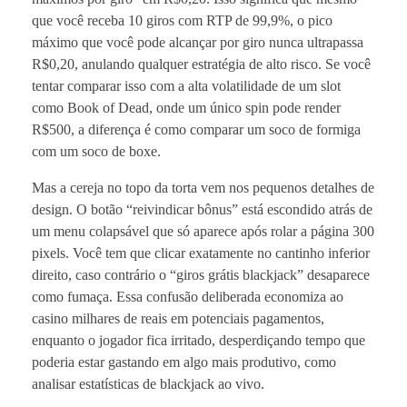
que você receba 10 giros com RTP de 99,9%, o pico
máximo que você pode alcançar por giro nunca ultrapassa
R$0,20, anulando qualquer estratégia de alto risco. Se você
tentar comparar isso com a alta volatilidade de um slot
como Book of Dead, onde um único spin pode render
R$500, a diferença é como comparar um soco de formiga
com um soco de boxe.
Mas a cereja no topo da torta vem nos pequenos detalhes de
design. O botão “reivindicar bônus” está escondido atrás de
um menu colapsável que só aparece após rolar a página 300
pixels. Você tem que clicar exatamente no cantinho inferior
direito, caso contrário o “giros grátis blackjack” desaparece
como fumaça. Essa confusão deliberada economiza ao
casino milhares de reais em potenciais pagamentos,
enquanto o jogador fica irritado, desperdiçando tempo que
poderia estar gastando em algo mais produtivo, como
analisar estatísticas de blackjack ao vivo.