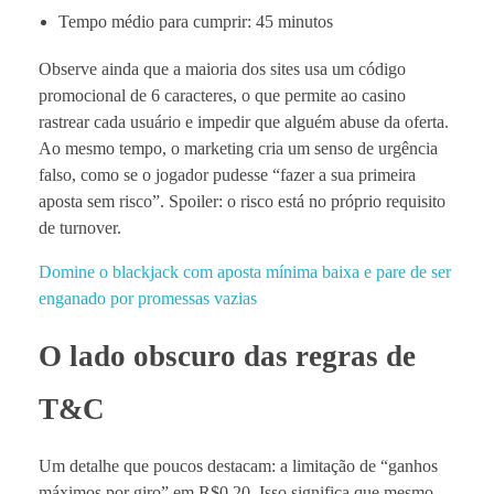
Tempo médio para cumprir: 45 minutos
Observe ainda que a maioria dos sites usa um código
promocional de 6 caracteres, o que permite ao casino
rastrear cada usuário e impedir que alguém abuse da oferta.
Ao mesmo tempo, o marketing cria um senso de urgência
falso, como se o jogador pudesse “fazer a sua primeira
aposta sem risco”. Spoiler: o risco está no próprio requisito
de turnover.
Domine o blackjack com aposta mínima baixa e pare de ser
enganado por promessas vazias
O lado obscuro das regras de
T&C
Um detalhe que poucos destacam: a limitação de “ganhos
máximos por giro” em R$0,20. Isso significa que mesmo