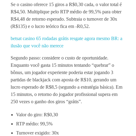
Se o casino oferece 15 giros a R$0,30 cada, o valor total é
R$4,50. Multiplique pelo RTP médio de 99,5% para obter
R$4,48 de retorno esperado. Subtraia o turnover de 30x
(R$135) e o lucro teórico fica em -R0,52.
betsat casino 65 rodadas grátis resgate agora mesmo BR: a
ilusão que você não merece
Segundo passo: considere o custo de oportunidade.
Enquanto você gasta 15 minutos tentando “quebrar” o
bônus, um jogador experiente poderia estar jogando 3
partidas de blackjack com aposta de R$10, gerando um
lucro esperado de R$8,5 (segundo a estratégia básica). Em
15 minutos, o retorno do jogador profissional supera em
250 vezes o ganho dos giros “grátis”.
Valor do giro: R$0,30
RTP médio: 99,5%
Turnover exigido: 30x