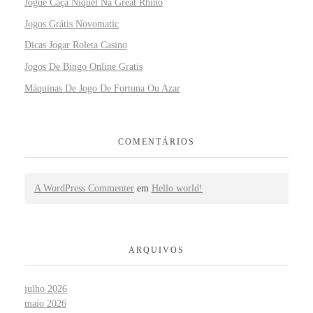
Jogue Caça Níquel Na Great Rhino
Jogos Grátis Novomatic
Dicas Jogar Roleta Casino
Jogos De Bingo Online Gratis
Máquinas De Jogo De Fortuna Ou Azar
COMENTÁRIOS
A WordPress Commenter
em
Hello world!
ARQUIVOS
julho 2026
maio 2026