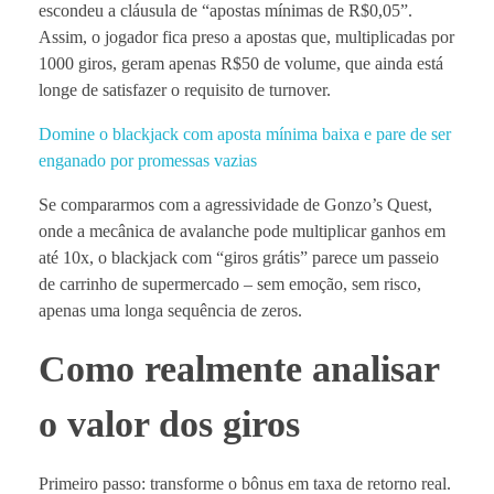
escondeu a cláusula de “apostas mínimas de R$0,05”.
Assim, o jogador fica preso a apostas que, multiplicadas por
1000 giros, geram apenas R$50 de volume, que ainda está
longe de satisfazer o requisito de turnover.
Domine o blackjack com aposta mínima baixa e pare de ser
enganado por promessas vazias
Se compararmos com a agressividade de Gonzo’s Quest,
onde a mecânica de avalanche pode multiplicar ganhos em
até 10x, o blackjack com “giros grátis” parece um passeio
de carrinho de supermercado – sem emoção, sem risco,
apenas uma longa sequência de zeros.
Como realmente analisar
o valor dos giros
Primeiro passo: transforme o bônus em taxa de retorno real.