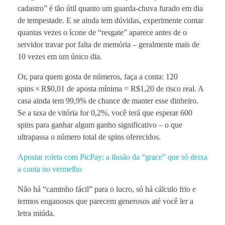
cadastro” é tão útil quanto um guarda-chuva furado em dia
de tempestade. E se ainda tem dúvidas, experimente contar
quantas vezes o ícone de “resgate” aparece antes de o
servidor travar por falta de memória – geralmente mais de
10 vezes em um único dia.
Or, para quem gosta de números, faça a conta: 120
spins × R$0,01 de aposta mínima = R$1,20 de risco real. A
casa ainda tem 99,9% de chance de manter esse dinheiro.
Se a taxa de vitória for 0,2%, você terá que esperar 600
spins para ganhar algum ganho significativo – o que
ultrapassa o número total de spins oferecidos.
Apostar roleta com PicPay: a ilusão da “grace” que só deixa
a conta no vermelho
Não há “caminho fácil” para o lucro, só há cálculo frio e
termos enganosos que parecem generosos até você ler a
letra miúda.