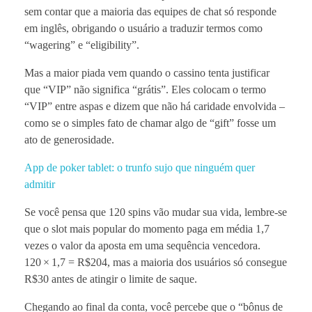
sem contar que a maioria das equipes de chat só responde
em inglês, obrigando o usuário a traduzir termos como
“wagering” e “eligibility”.
Mas a maior piada vem quando o cassino tenta justificar
que “VIP” não significa “grátis”. Eles colocam o termo
“VIP” entre aspas e dizem que não há caridade envolvida –
como se o simples fato de chamar algo de “gift” fosse um
ato de generosidade.
App de poker tablet: o trunfo sujo que ninguém quer
admitir
Se você pensa que 120 spins vão mudar sua vida, lembre-se
que o slot mais popular do momento paga em média 1,7
vezes o valor da aposta em uma sequência vencedora.
120 × 1,7 = R$204, mas a maioria dos usuários só consegue
R$30 antes de atingir o limite de saque.
Chegando ao final da conta, você percebe que o “bônus de