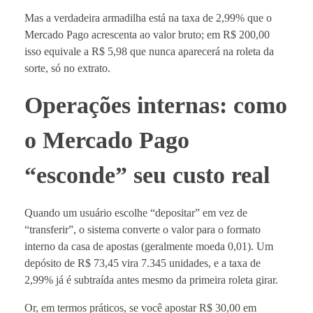
Mas a verdadeira armadilha está na taxa de 2,99% que o
Mercado Pago acrescenta ao valor bruto; em R$ 200,00
isso equivale a R$ 5,98 que nunca aparecerá na roleta da
sorte, só no extrato.
Operações internas: como
o Mercado Pago
“esconde” seu custo real
Quando um usuário escolhe “depositar” em vez de
“transferir”, o sistema converte o valor para o formato
interno da casa de apostas (geralmente moeda 0,01). Um
depósito de R$ 73,45 vira 7.345 unidades, e a taxa de
2,99% já é subtraída antes mesmo da primeira roleta girar.
Or, em termos práticos, se você apostar R$ 30,00 em