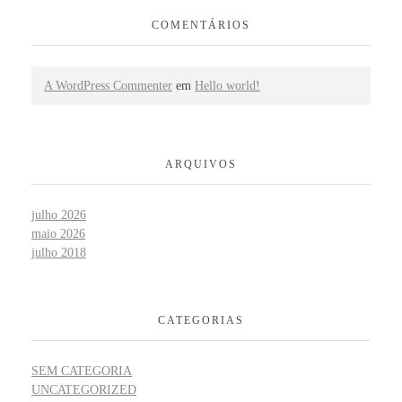
COMENTÁRIOS
A WordPress Commenter
em
Hello world!
ARQUIVOS
julho 2026
maio 2026
julho 2018
CATEGORIAS
SEM CATEGORIA
UNCATEGORIZED