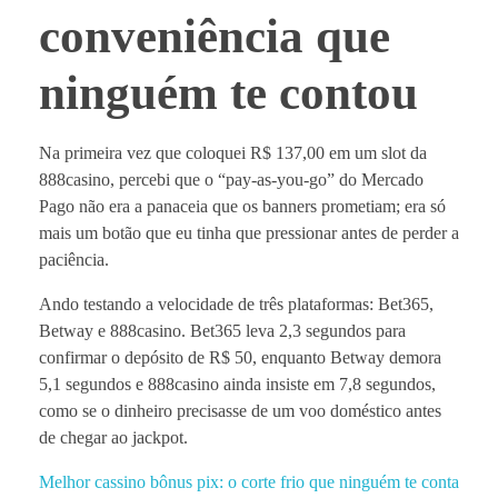
conveniência que
ninguém te contou
Na primeira vez que coloquei R$ 137,00 em um slot da
888casino, percebi que o “pay‑as‑you‑go” do Mercado
Pago não era a panaceia que os banners prometiam; era só
mais um botão que eu tinha que pressionar antes de perder a
paciência.
Ando testando a velocidade de três plataformas: Bet365,
Betway e 888casino. Bet365 leva 2,3 segundos para
confirmar o depósito de R$ 50, enquanto Betway demora
5,1 segundos e 888casino ainda insiste em 7,8 segundos,
como se o dinheiro precisasse de um voo doméstico antes
de chegar ao jackpot.
Melhor cassino bônus pix: o corte frio que ninguém te conta