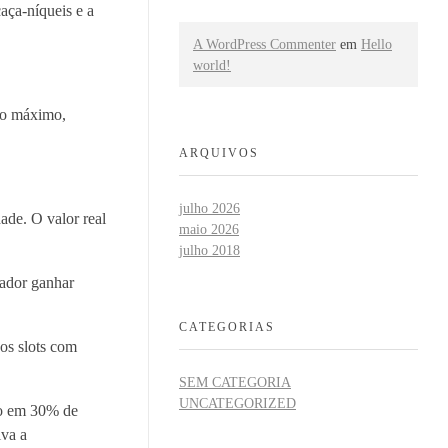
aça‑níqueis e a
A WordPress Commenter
em
Hello
world!
r o máximo,
ARQUIVOS
julho 2026
ade. O valor real
maio 2026
julho 2018
gador ganhar
CATEGORIAS
os slots com
SEM CATEGORIA
UNCATEGORIZED
do em 30% de
iva a