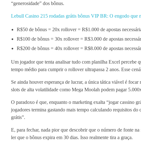
“generosidade” dos bônus.
Lebull Casino 215 rodadas grátis bônus VIP BR: O engodo que 
R$50 de bônus = 20x rollover = R$1.000 de apostas necessári
R$100 de bônus = 30x rollover = R$3.000 de apostas necessár
R$200 de bônus = 40x rollover = R$8.000 de apostas necessár
Um jogador que tenta analisar tudo com planilha Excel percebe qu
tempo médio para cumprir o rollover ultrapassa 2 anos. Esse cená
Se ainda houver esperança de lucrar, a única tática viável é foc
slots de alta volatilidade como Mega Moolah podem pagar 5.000x a
O paradoxo é que, enquanto o marketing exalta “jogar cassino gr
jogadores termina gastando mais tempo calculando requisitos do 
grátis”.
E, para fechar, nada pior que descobrir que o número de fonte na
ler que o bônus expira em 30 dias. Isso realmente tira a graça.