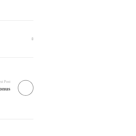
xt Post
Bonus