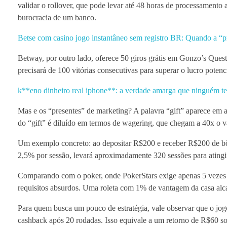
validar o rollover, que pode levar até 48 horas de processamento
burocracia de um banco.
Betse com casino jogo instantâneo sem registro BR: Quando a “
Betway, por outro lado, oferece 50 giros grátis em Gonzo’s Ques
precisará de 100 vitórias consecutivas para superar o lucro pote
k**eno dinheiro real iphone**: a verdade amarga que ninguém te
Mas e os “presentes” de marketing? A palavra “gift” aparece em a
do “gift” é diluído em termos de wagering, que chegam a 40x o v
Um exemplo concreto: ao depositar R$200 e receber R$200 de bôn
2,5% por sessão, levará aproximadamente 320 sessões para ating
Comparando com o poker, onde PokerStars exige apenas 5 vezes o 
requisitos absurdos. Uma roleta com 1% de vantagem da casa al
Para quem busca um pouco de estratégia, vale observar que o jo
cashback após 20 rodadas. Isso equivale a um retorno de R$60 s