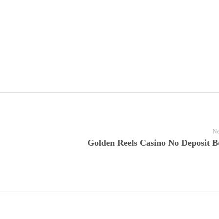
Ne
Golden Reels Casino No Deposit 