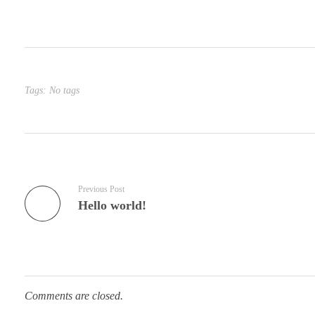
Tags: No tags
Previous Post
Hello world!
Comments are closed.