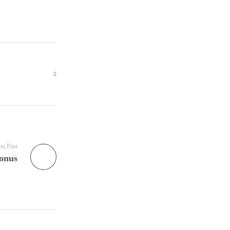
xt Post
Bonus