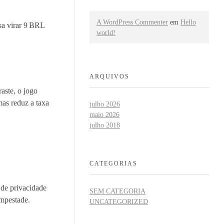
A WordPress Commenter
em
Hello
sa virar 9 BRL
world!
ARQUIVOS
aste, o jogo
as reduz a taxa
julho 2026
maio 2026
julho 2018
CATEGORIAS
 de privacidade
SEM CATEGORIA
empestade.
UNCATEGORIZED