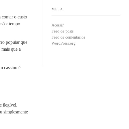
META
 contar o custo
ns) ÷ tempo
Acessar
Feed de posts
Feed de comentários
ro popular que
WordPress.org
é mais que a
um cassino é
 ilegível,
 ou simplesmente