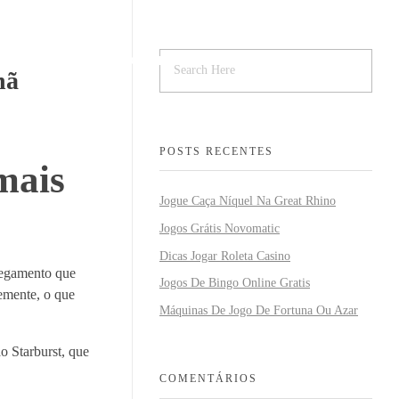
OS
VIDEOS
DEPOIMENTOS
APPS
CONTATO
hã
POSTS RECENTES
mais
Jogue Caça Níquel Na Great Rhino
Jogos Grátis Novomatic
Dicas Jogar Roleta Casino
regamento que
Jogos De Bingo Online Gratis
emente, o que
Máquinas De Jogo De Fortuna Ou Azar
o Starburst, que
COMENTÁRIOS