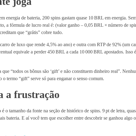
te joga
em energia de bateria, 200 spins gastam quase 10 BRL em energia. Sem
to, a fórmula de lucro real é: (valor ganho – 0,05 BRL × número de spi
acreditam que “grátis” cobre tudo.
ro de luxo que rende 4,5% ao ano) e outra com RTP de 92% (um car
centual equivale a perder 450 BRL a cada 10 000 BRL apostados. Isso 
a que “todos os bônus são ‘gift’ e não constituem dinheiro real”. Nenh
ão o termo “gift” serve só para enganar o senso comum.
 a frustração
é o tamanho da fonte na seção de histórico de spins. 9 pt de letra, quase
ais bateria. E aí você tem que escolher entre descobrir se ganhou algo