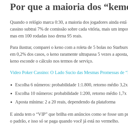
Por que a maioria dos “kemo
Quando o relógio marca 0:30, a maioria dos jogadores ainda está 
cassino subtrai 7% de comissão sobre cada vitória, mais um impos
mas em 100 rodadas isso drena 95 reais.
Para ilustrar, comparei o keno com a roleta de 5 bolas no Starburs
em 0,2% dos casos, o keno raramente ultrapassa 5 vezes a apost
keno esconde o cálculo nos termos de serviço.
Video Poker Cassino: O Lado Sucio das Mesmas Promessas de “
Escolha 6 números: probabilidade 1:1.800, retorno médio 3,2x
Escolha 10 números: probabilidade 1:200, retorno médio 1,7x
Aposta mínima: 2 a 20 reais, dependendo da plataforma
E ainda tem o “VIP” que brilha em anúncios como se fosse um pre
o padrão, e isso só se paga quando você já está no vermelho.