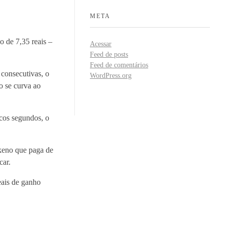
META
do de 7,35 reais –
Acessar
Feed de posts
Feed de comentários
 consecutivas, o
WordPress.org
o se curva ao
cos segundos, o
 keno que paga de
car.
eais de ganho