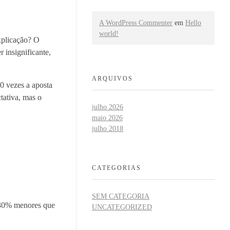
A WordPress Commenter
em
Hello
world!
xplicação? O
 insignificante,
ARQUIVOS
00 vezes a aposta
tativa, mas o
julho 2026
maio 2026
julho 2018
CATEGORIAS
SEM CATEGORIA
e 30% menores que
UNCATEGORIZED