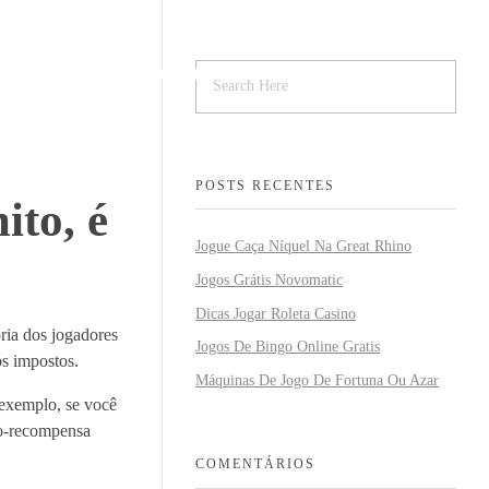
OS
VIDEOS
DEPOIMENTOS
APPS
CONTATO
POSTS RECENTES
ito, é
Jogue Caça Níquel Na Great Rhino
Jogos Grátis Novomatic
Dicas Jogar Roleta Casino
ria dos jogadores
Jogos De Bingo Online Gratis
ós impostos.
Máquinas De Jogo De Fortuna Ou Azar
 exemplo, se você
co‑recompensa
COMENTÁRIOS