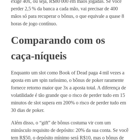
exige 40x, ou seja, R$80 000 em mãos jogadas. Se você
perder 2,5 % da banca a cada mão, vai precisar de 400
mãos só para recuperar o bônus, o que equivale a quase 8
horas de jogo contínuo.
Comparando com os
caça-níqueis
Enquanto um slot como Book of Dead paga 4 mil vezes a
aposta em
um
spin raríssimo, o bônus de poker raramente
fornece retorno maior que 3x a aposta total. A diferença de
volatilidade é tão grande que o risco de perder tudo em 15
minutos de slot supera em 200% o risco de perder tudo em
30 dias de poker.
Além disso, o “gift” de bônus costuma vir com um
minúsculo requisito de depósito: 20% da sua conta. Se você
tem R$50, o depósito mínimo será R$10, mas o bônus de