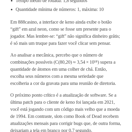
Tempo médio de rodada: 1,8 segundos
Quantidade mínima de números: 1, máxima: 10
Em 888casino, a interface de keno ainda exibe o botão
“gift” em azul neon, como se fosse um presente para o
jogador. Mas lembre‑se: “gift” não significa dinheiro grátis;
é só mais um truque para fazer você clicar sem pensar.
Ao analisar a mecânica, percebo que o número de
combinações possíveis (C(80,20) ≈ 3,54 × 10¹⁸) supera a
quantidade de átomos em uma colher de chá. Então,
escolha seus números com a mesma seriedade que
escolheria a cor da gravata para uma reunião de diretoria.
O próximo ponto crítico é a atualização de software. Se a
última patch para o cliente de keno foi lançada em 2021,
você está jogando com um código mais velho que a moeda
de 1994. Em contraste, slots como Book of Dead recebem
atualizações mensais para corrigir bugs que, de outra forma,
deixariam a tela em branco por 0,7 segundo.