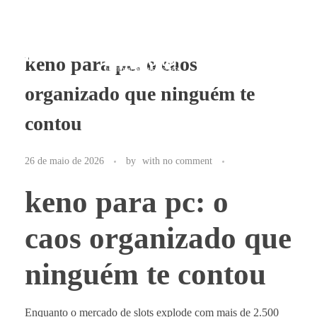
keno para pc: o caos
organizado que ninguém te
Mwove Education
A Maior Escola de Movimento do Brasil.
contou
26 de maio de 2026
by
with
no comment
keno para pc: o
caos organizado que
ninguém te contou
Enquanto o mercado de slots explode com mais de 2.500