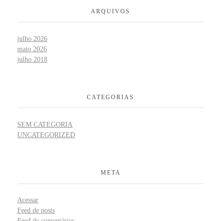
ARQUIVOS
julho 2026
maio 2026
julho 2018
CATEGORIAS
SEM CATEGORIA
UNCATEGORIZED
META
Acessar
Feed de posts
Feed de comentários