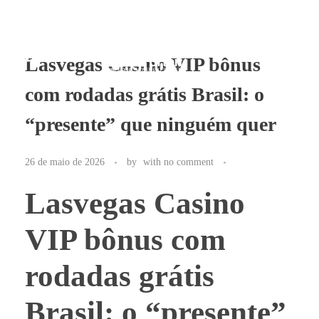
Lasvegas Casino VIP bônus
com rodadas grátis Brasil: o
Mwove Education
A Maior Escola de Movimento do Brasil.
“presente” que ninguém quer
26 de maio de 2026
by
with
no comment
Lasvegas Casino
VIP bônus com
rodadas grátis
Brasil: o “presente”