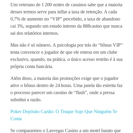
Um veterano de 1 200 noites de cassinos sabe que a maioria
desses termos serve para inflar a taxa de retenção. A cada
0,7% de aumento no “VIP” percebido, a taxa de abandono
cai 3%, segundo um estudo interno da 888casino que nunca
sai dos relatórios internos.
Mas não é só número. A psicologia por trás do “bônus VIP”
tenta convencer o jogador de que ele entrou em um clube
exclusivo, quando, na prática, o único acesso restrito é à sua
própria conta bancária.
Além disso, a maioria das promoções exige que o jogador
ative o bônus dentro de 24 horas. Uma janela tão estreita faz
o processo parecer um cassino de “flash”, onde a pressa
substitui a razão.
Poker Depósito Cartão: O Truque Sujo Que Ninguém Te
Conta
Se compararmos o Lasvegas Casino a um motel barato que