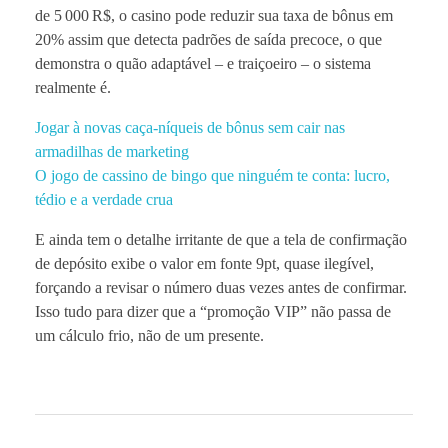
de 5 000 R$, o casino pode reduzir sua taxa de bônus em
20% assim que detecta padrões de saída precoce, o que
demonstra o quão adaptável – e traiçoeiro – o sistema
realmente é.
Jogar à novas caça‑níqueis de bônus sem cair nas
armadilhas de marketing
O jogo de cassino de bingo que ninguém te conta: lucro,
tédio e a verdade crua
E ainda tem o detalhe irritante de que a tela de confirmação
de depósito exibe o valor em fonte 9pt, quase ilegível,
forçando a revisar o número duas vezes antes de confirmar.
Isso tudo para dizer que a “promoção VIP” não passa de
um cálculo frio, não de um presente.