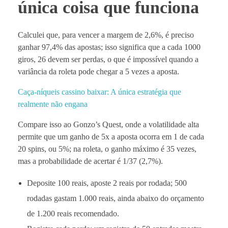
única coisa que funciona
Calculei que, para vencer a margem de 2,6%, é preciso
ganhar 97,4% das apostas; isso significa que a cada 1000
giros, 26 devem ser perdas, o que é impossível quando a
variância da roleta pode chegar a 5 vezes a aposta.
Caça-níqueis cassino baixar: A única estratégia que
realmente não engana
Compare isso ao Gonzo’s Quest, onde a volatilidade alta
permite que um ganho de 5x a aposta ocorra em 1 de cada
20 spins, ou 5%; na roleta, o ganho máximo é 35 vezes,
mas a probabilidade de acertar é 1/37 (2,7%).
Deposite 100 reais, aposte 2 reais por rodada; 500
rodadas gastam 1.000 reais, ainda abaixo do orçamento
de 1.200 reais recomendado.