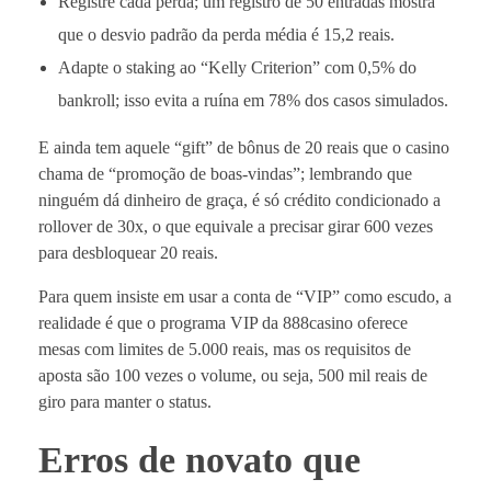
Registre cada perda; um registro de 50 entradas mostra
que o desvio padrão da perda média é 15,2 reais.
Adapte o staking ao “Kelly Criterion” com 0,5% do
bankroll; isso evita a ruína em 78% dos casos simulados.
E ainda tem aquele “gift” de bônus de 20 reais que o casino
chama de “promoção de boas-vindas”; lembrando que
ninguém dá dinheiro de graça, é só crédito condicionado a
rollover de 30x, o que equivale a precisar girar 600 vezes
para desbloquear 20 reais.
Para quem insiste em usar a conta de “VIP” como escudo, a
realidade é que o programa VIP da 888casino oferece
mesas com limites de 5.000 reais, mas os requisitos de
aposta são 100 vezes o volume, ou seja, 500 mil reais de
giro para manter o status.
Erros de novato que