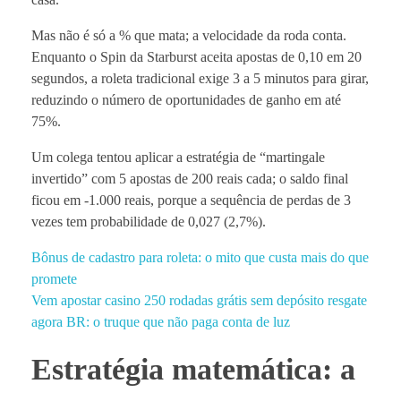
Mas não é só a % que mata; a velocidade da roda conta.
Enquanto o Spin da Starburst aceita apostas de 0,10 em 20
segundos, a roleta tradicional exige 3 a 5 minutos para girar,
reduzindo o número de oportunidades de ganho em até
75%.
Um colega tentou aplicar a estratégia de “martingale
invertido” com 5 apostas de 200 reais cada; o saldo final
ficou em -1.000 reais, porque a sequência de perdas de 3
vezes tem probabilidade de 0,027 (2,7%).
Bônus de cadastro para roleta: o mito que custa mais do que
promete
Vem apostar casino 250 rodadas grátis sem depósito resgate
agora BR: o truque que não paga conta de luz
Estratégia matemática: a