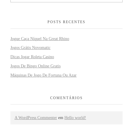
POSTS RECENTES
Jogue Caça Níquel Na Great Rhino
Jogos Grátis Novomatic
Dicas Jogar Roleta Casino
Jogos De Bingo Online Gratis
Máquinas De Jogo De Fortuna Ou Azar
COMENTÁRIOS
A WordPress Commenter
em
Hello world!