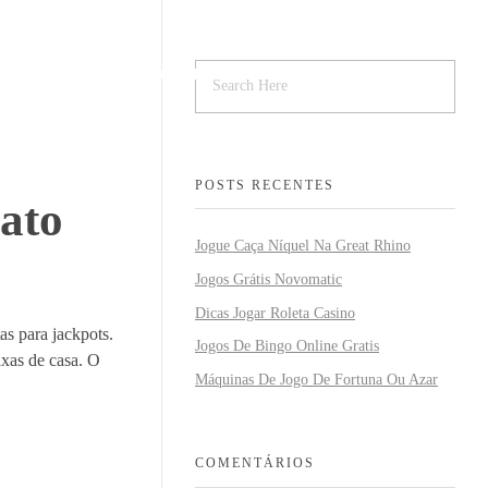
OS
VIDEOS
DEPOIMENTOS
APPS
CONTATO
POSTS RECENTES
rato
Jogue Caça Níquel Na Great Rhino
Jogos Grátis Novomatic
Dicas Jogar Roleta Casino
as para jackpots.
Jogos De Bingo Online Gratis
axas de casa. O
Máquinas De Jogo De Fortuna Ou Azar
COMENTÁRIOS