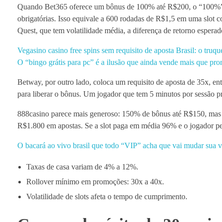
Quando Bet365 oferece um bônus de 100% até R$200, o “100%” 
obrigatórias. Isso equivale a 600 rodadas de R$1,5 em uma slot
Quest, que tem volatilidade média, a diferença de retorno espera
Vegasino casino free spins sem requisito de aposta Brasil: o truque
O “bingo grátis para pc” é a ilusão que ainda vende mais que pro
Betway, por outro lado, coloca um requisito de aposta de 35x, e
para liberar o bônus. Um jogador que tem 5 minutos por sessão pre
888casino parece mais generoso: 150% de bônus até R$150, mas i
R$1.800 em apostas. Se a slot paga em média 96% e o jogador per
O bacará ao vivo brasil que todo “VIP” acha que vai mudar sua v
Taxas de casa variam de 4% a 12%.
Rollover mínimo em promoções: 30x a 40x.
Volatilidade de slots afeta o tempo de cumprimento.