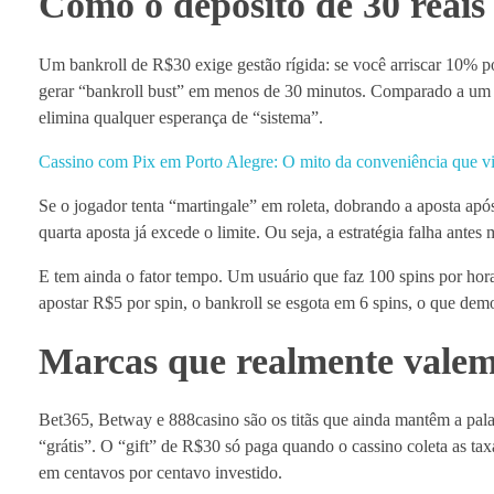
Como o depósito de 30 reais 
Um bankroll de R$30 exige gestão rígida: se você arriscar 10% p
gerar “bankroll bust” em menos de 30 minutos. Comparado a um 
elimina qualquer esperança de “sistema”.
Cassino com Pix em Porto Alegre: O mito da conveniência que vi
Se o jogador tenta “martingale” em roleta, dobrando a aposta apó
quarta aposta já excede o limite. Ou seja, a estratégia falha antes 
E tem ainda o fator tempo. Um usuário que faz 100 spins por hor
apostar R$5 por spin, o bankroll se esgota em 6 spins, o que demon
Marcas que realmente valem
Bet365, Betway e 888casino são os titãs que ainda mantêm a pala
“grátis”. O “gift” de R$30 só paga quando o cassino coleta as tax
em centavos por centavo investido.