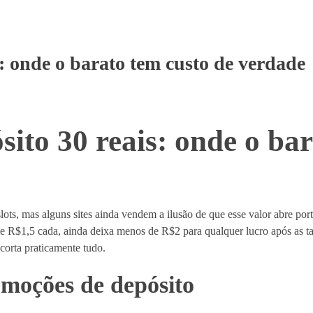
HOME
SOBRE O FMS
BENEFÍCI
: onde o barato tem custo de verdade
ito 30 reais: onde o ba
ots, mas alguns sites ainda vendem a ilusão de que esse valor abre port
e R$1,5 cada, ainda deixa menos de R$2 para qualquer lucro após as t
orta praticamente tudo.
omoções de depósito