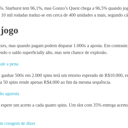
96,5%. Starburst tem 96,1%, mas Gonzo’s Quest chega a 96,5% quando j
10 mil rodadas traduz-se em cerca de 400 unidades a mais, segundo cá
 jogo
ezes, mas quando pagam podem disparar 1.000x a aposta. Em contraste, 
ndo o saldo superficially alto, mas sem chance de explosão.
ale a pena
ganhar 500x em 2.000 spins terá um retorno esperado de R$10.000, 
ada 50 spins rende apenas R$4.000 ao fim da mesma sequência.
não aguenta
%, espere um acerto a cada quatro spins. Um slot com 35% entrega acerto
em coragem de dizer