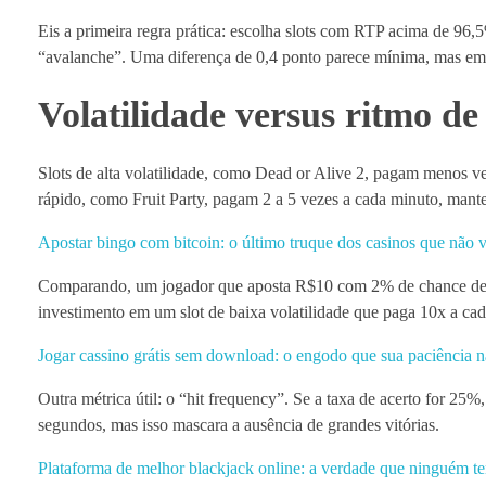
Eis a primeira regra prática: escolha slots com RTP acima de 
“avalanche”. Uma diferença de 0,4 ponto parece mínima, mas em 
Volatilidade versus ritmo de
Slots de alta volatilidade, como Dead or Alive 2, pagam menos v
rápido, como Fruit Party, pagam 2 a 5 vezes a cada minuto, mante
Apostar bingo com bitcoin: o último truque dos casinos que não v
Comparando, um jogador que aposta R$10 com 2% de chance de 
investimento em um slot de baixa volatilidade que paga 10x a c
Jogar cassino grátis sem download: o engodo que sua paciência 
Outra métrica útil: o “hit frequency”. Se a taxa de acerto for 25
segundos, mas isso mascara a ausência de grandes vitórias.
Plataforma de melhor blackjack online: a verdade que ninguém t