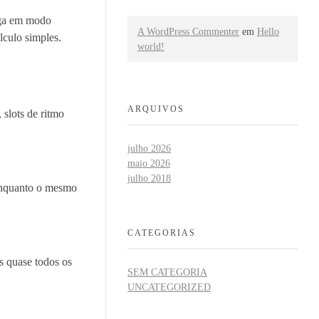
oga em modo
A WordPress Commenter
em
Hello
lculo simples.
world!
ARQUIVOS
slots de ritmo
julho 2026
maio 2026
julho 2018
enquanto o mesmo
CATEGORIAS
s quase todos os
SEM CATEGORIA
UNCATEGORIZED