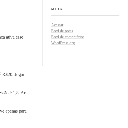
META
Acessar
Feed de posts
ca ativa esse
Feed de comentários
WordPress.org
é R$20. Jogar
essão é 1,8. Ao
erve apenas para