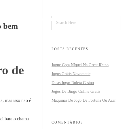
OS
VIDEOS
DEPOIMENTOS
APPS
CONTATO
o bem
POSTS RECENTES
Jogue Caça Níquel Na Great Rhino
ro de
Jogos Grátis Novomatic
Dicas Jogar Roleta Casino
Jogos De Bingo Online Gratis
ia, mas isso não é
Máquinas De Jogo De Fortuna Ou Azar
el barato chama
COMENTÁRIOS