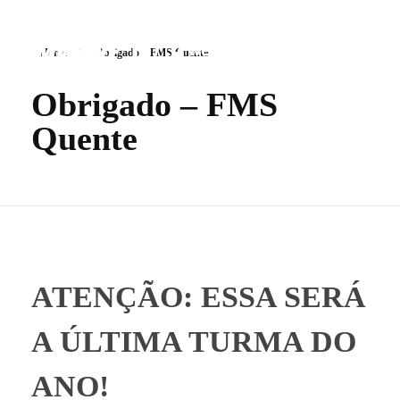
Home
Obrigado – FMS Quente
Obrigado – FMS
Mwove Education
Quente
A Maior Escola de Movimento do Brasil.
ATENÇÃO: ESSA SERÁ
A ÚLTIMA TURMA DO
ANO!